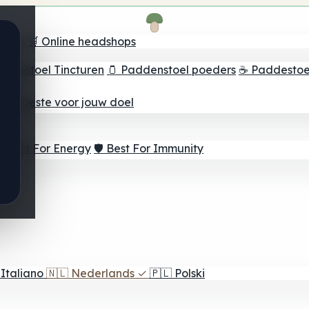
oeker
🛒 Online headshops
ddenstoel Tincturen
🫙 Paddenstoel poeders
☕ Paddestoel
 Het beste voor jouw doel
⚡ Best For Energy
🛡️ Best For Immunity
Italiano
🇳🇱
Nederlands
✓
🇵🇱
Polski