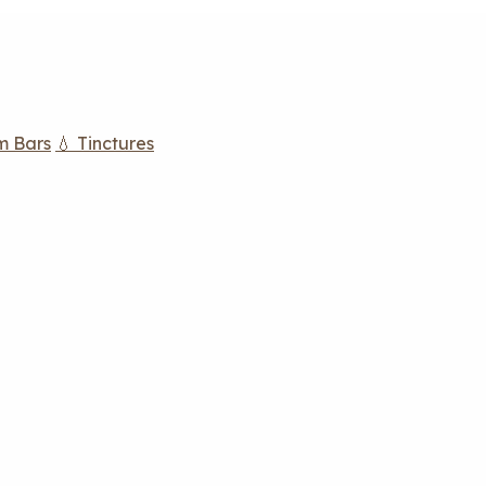
m Bars
💧 Tinctures