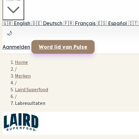
🇬🇧
English
🇩🇪
Deutsch
🇫🇷
Français
🇪🇸
Español
🇮🇹
🌙
Aanmelden
Word lid van Pulse
Home
/
Merken
/
Laird Superfood
/
Labresultaten