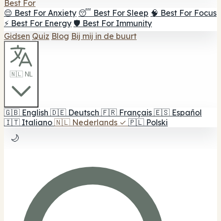
Best For
😌 Best For Anxiety
😴 Best For Sleep
🧠 Best For Focus
⚡ Best For Energy
🛡️ Best For Immunity
Gidsen
Quiz
Blog
Bij mij in de buurt
🇳🇱 NL
🇬🇧
English
🇩🇪
Deutsch
🇫🇷
Français
🇪🇸
Español
🇮🇹
Italiano
🇳🇱
Nederlands
✓
🇵🇱
Polski
🌙