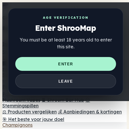
Get the ShrooMap app
AGE VERIFICATION
Enter ShrooMap
Better than mobile web — one tap away
You must be at least 18 years old to enter
Install
this site.
Shroo
Map
Directory
🏢 Merk Directory
📍 Zoek een headshop
🔮 Smartshop
ENTER
zoeker
🛒 Online headshops
Supplementen
🍬 Paddenstoel Gummies
💊 Paddenstoel Capsules
💧
LEAVE
Paddenstoel Tincturen
🫙 Paddenstoel poeders
☕
Paddestoel koffie
🍫 Champignon Chocolade
💨
Mushroom Vapes
🍫 Shroom Bar Hub
😌
Stemmingspillen
⚖️ Producten vergelijken
💰 Aanbiedingen & kortingen
🎯 Het beste voor jouw doel
Champignons