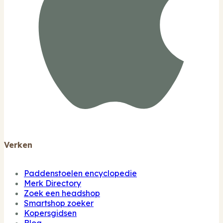
Verken
Paddenstoelen encyclopedie
Merk Directory
Zoek een headshop
Smartshop zoeker
Kopersgidsen
Blog