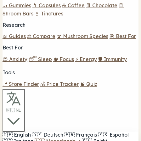
🍬 Gummies
💊 Capsules
☕ Coffee
🍫 Chocolate
🍫
Shroom Bars
💧 Tinctures
Research
📖 Guides
⚖️ Compare
🍄 Mushroom Species
🎯 Best For
Best For
😌 Anxiety
😴 Sleep
🧠 Focus
⚡ Energy
🛡️ Immunity
Tools
📍 Store Finder
💰 Price Tracker
🧠 Quiz
🇳🇱 NL
🇬🇧
English
🇩🇪
Deutsch
🇫🇷
Français
🇪🇸
Español