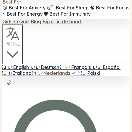
Best For
😌 Best For Anxiety
😴 Best For Sleep
🧠 Best For Focus
⚡ Best For Energy
🛡️ Best For Immunity
Gidsen
Quiz
Blog
Bij mij in de buurt
🇳🇱 NL
🇬🇧
English
🇩🇪
Deutsch
🇫🇷
Français
🇪🇸
Español
🇮🇹
Italiano
🇳🇱
Nederlands
✓
🇵🇱
Polski
🌙