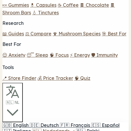
🍬 Gummies
💊 Capsules
☕ Coffee
🍫 Chocolate
🍫
Shroom Bars
💧 Tinctures
Research
📖 Guides
⚖️ Compare
🍄 Mushroom Species
🎯 Best For
Best For
😌 Anxiety
😴 Sleep
🧠 Focus
⚡ Energy
🛡️ Immunity
Tools
📍 Store Finder
💰 Price Tracker
🧠 Quiz
🇳🇱 NL
🇬🇧
English
🇩🇪
Deutsch
🇫🇷
Français
🇪🇸
Español