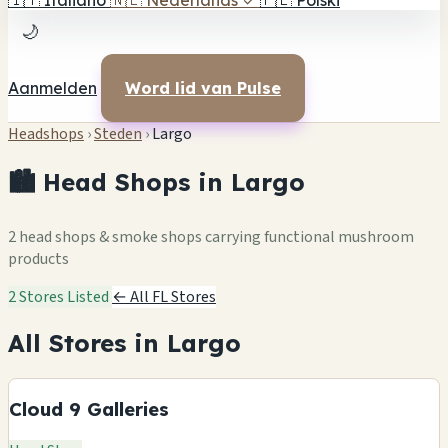
🇮🇹
Italiano
🇳🇱
Nederlands
✓
🇵🇱
Polski
🌙
Aanmelden
Word lid van Pulse
Headshops
›
Steden
›
Largo
🏙️ Head Shops in Largo
2 head shops & smoke shops carrying functional mushroom
products
2 Stores Listed
← All FL Stores
All Stores in Largo
Cloud 9 Galleries