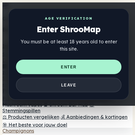
Get the ShrooMap app
AGE VERIFICATION
Enter ShrooMap
Better than mobile web — one tap away
You must be at least 18 years old to enter
Install
this site.
Shroo
Map
Directory
🏢 Merk Directory
📍 Zoek een headshop
🔮 Smartshop
ENTER
zoeker
🛒 Online headshops
Supplementen
🍬 Paddenstoel Gummies
💊 Paddenstoel Capsules
💧
LEAVE
Paddenstoel Tincturen
🫙 Paddenstoel poeders
☕
Paddestoel koffie
🍫 Champignon Chocolade
💨
Mushroom Vapes
🍫 Shroom Bar Hub
😌
Stemmingspillen
⚖️ Producten vergelijken
💰 Aanbiedingen & kortingen
🎯 Het beste voor jouw doel
Champignons