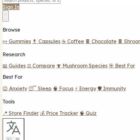
Sign In
Browse
🍬 Gummies
💊 Capsules
☕ Coffee
🍫 Chocolate
🍫 Shroo
Research
📖 Guides
⚖️ Compare
🍄 Mushroom Species
🎯 Best For
Best For
😌 Anxiety
😴 Sleep
🧠 Focus
⚡ Energy
🛡️ Immunity
Tools
📍 Store Finder
💰 Price Tracker
🧠 Quiz
🇳🇱 NL