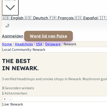
🇬🇧
English
🇩🇪
Deutsch
🇫🇷
Français
🇪🇸
Español
🇮🇹
🌙
Aanmelden
Word lid van Pulse
Home
/
Headshops
/
USA
/
Delaware
/
Newark
Local Community: Newark
THE
BEST
IN
NEWARK.
3 verified headshops and smoke shops in Newark. Mushroom gumm
3
Gevonden winkels
1
Ketenmerken
+
-
+
Live: Newark