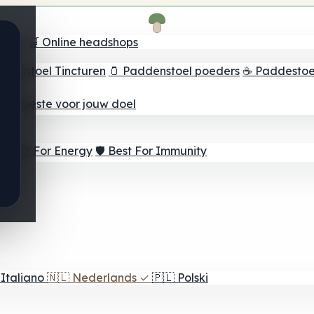
oeker
🛒 Online headshops
ddenstoel Tincturen
🫙 Paddenstoel poeders
☕ Paddestoel
 Het beste voor jouw doel
⚡ Best For Energy
🛡️ Best For Immunity
Italiano
🇳🇱
Nederlands
✓
🇵🇱
Polski