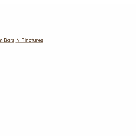
m Bars
💧 Tinctures