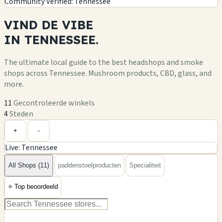
Community Verified: Tennessee
VIND DE
VIBE
IN
TENNESSEE.
The ultimate local guide to the best headshops and smoke
shops across Tennessee. Mushroom products, CBD, glass, and
more.
11
Gecontroleerde winkels
4
Steden
Leaflet
|
©
OpenStreetMap
+
+
-
Live: Tennessee
−
All Shops (11)
paddenstoelproducten
Specialiteit
⭐
Top beoordeeld