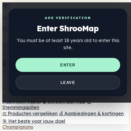
Get the ShrooMap app
AGE VERIFICATION
Enter ShrooMap
Better than mobile web — one tap away
You must be at least 18 years old to enter this
Install
site.
Shroo
Map
Directory
🏢 Merk Directory
📍 Zoek een headshop
🔮 Smartshop
ENTER
zoeker
🛒 Online headshops
Supplementen
🍬 Paddenstoel Gummies
💊 Paddenstoel Capsules
💧
LEAVE
Paddenstoel Tincturen
🫙 Paddenstoel poeders
☕
Paddestoel koffie
🍫 Champignon Chocolade
💨
Mushroom Vapes
🍫 Shroom Bar Hub
😌
Stemmingspillen
⚖️ Producten vergelijken
💰 Aanbiedingen & kortingen
🎯 Het beste voor jouw doel
Champignons