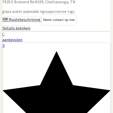
7429 E Brainerd Rd #109, Chattanooga, TN
glass water pipes
dab rigs
vaporizers
e-cigs
🗺️ Routebeschrijving
Neem contact op met
Details bekijken
C
aanbevolen
3