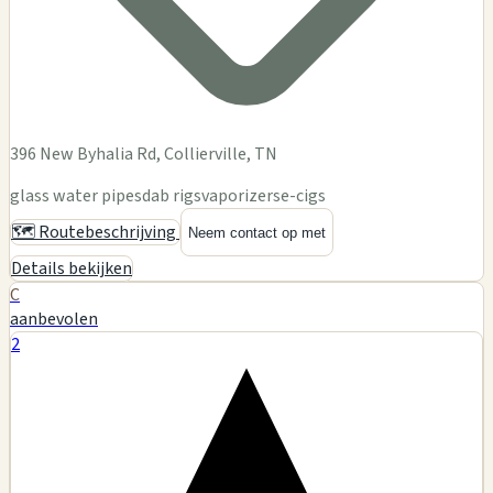
396 New Byhalia Rd, Collierville, TN
glass water pipes
dab rigs
vaporizers
e-cigs
🗺️ Routebeschrijving
Neem contact op met
Details bekijken
C
aanbevolen
2