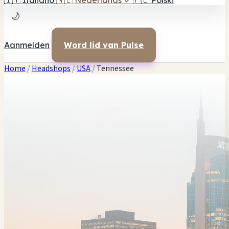
🇮🇹
Italiano
🇳🇱
Nederlands
✓
🇵🇱
Polski
🌙
Aanmelden
Word lid van Pulse
Home
/
Headshops
/
USA
/
Tennessee