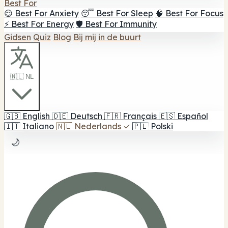
Best For
😌 Best For Anxiety
😴 Best For Sleep
🧠 Best For Focus
⚡ Best For Energy
🛡️ Best For Immunity
Gidsen
Quiz
Blog
Bij mij in de buurt
🇳🇱 NL
🇬🇧
English
🇩🇪
Deutsch
🇫🇷
Français
🇪🇸
Español
🇮🇹
Italiano
🇳🇱
Nederlands
✓
🇵🇱
Polski
🌙