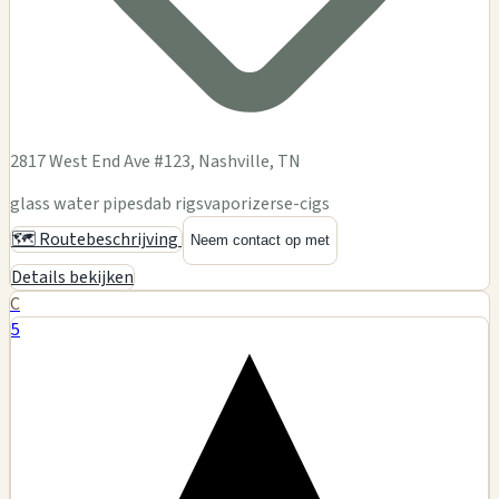
2817 West End Ave #123, Nashville, TN
glass water pipes
dab rigs
vaporizers
e-cigs
🗺️ Routebeschrijving
Neem contact op met
Details bekijken
C
5