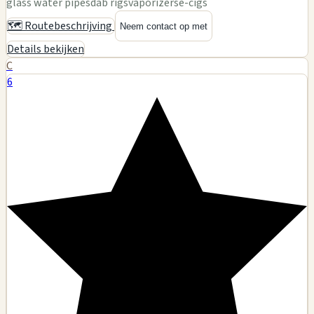
glass water pipes
dab rigs
vaporizers
e-cigs
🗺️ Routebeschrijving
Neem contact op met
Details bekijken
C
6