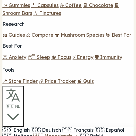
🍬 Gummies
💊 Capsules
☕ Coffee
🍫 Chocolate
🍫
Shroom Bars
💧 Tinctures
Research
📖 Guides
⚖️ Compare
🍄 Mushroom Species
🎯 Best For
Best For
😌 Anxiety
😴 Sleep
🧠 Focus
⚡ Energy
🛡️ Immunity
Tools
📍 Store Finder
💰 Price Tracker
🧠 Quiz
🇳🇱 NL
🇬🇧
English
🇩🇪
Deutsch
🇫🇷
Français
🇪🇸
Español