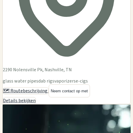
2190 Nolensville Pk, Nashville, TN
glass water pipes
dab rigs
vaporizers
e-cigs
🗺️ Routebeschrijving
Neem contact op met
Details bekijken