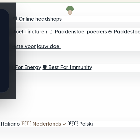
oeker
🛒 Online headshops
ddenstoel Tincturen
🫙 Paddenstoel poeders
☕ Paddestoel
 Het beste voor jouw doel
⚡ Best For Energy
🛡️ Best For Immunity
Italiano
🇳🇱
Nederlands
✓
🇵🇱
Polski