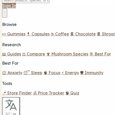
Sign In
Browse
🍬 Gummies
💊 Capsules
☕ Coffee
🍫 Chocolate
🍫 Shroo
Research
📖 Guides
⚖️ Compare
🍄 Mushroom Species
🎯 Best For
Best For
😌 Anxiety
😴 Sleep
🧠 Focus
⚡ Energy
🛡️ Immunity
Tools
📍 Store Finder
💰 Price Tracker
🧠 Quiz
🇳🇱 NL