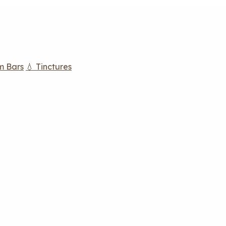
m Bars
💧 Tinctures