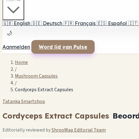
🇬🇧
English
🇩🇪
Deutsch
🇫🇷
Français
🇪🇸
Español
🇮🇹
🌙
Aanmelden
Word lid van Pulse
Home
/
Mushroom Capsules
/
Cordyceps Extract Capsules
Tatanka Smartshop
Cordyceps Extract Capsules
Beoord
Editorially reviewed by
ShrooMap Editorial Team