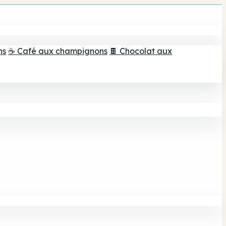
ns
☕ Café aux champignons
🍫 Chocolat aux