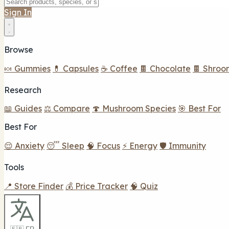
Sign In
Browse
🍬 Gummies
💊 Capsules
☕ Coffee
🍫 Chocolate
🍫 Shroo
Research
📖 Guides
⚖️ Compare
🍄 Mushroom Species
🎯 Best For
Best For
😌 Anxiety
😴 Sleep
🧠 Focus
⚡ Energy
🛡️ Immunity
Tools
📍 Store Finder
💰 Price Tracker
🧠 Quiz