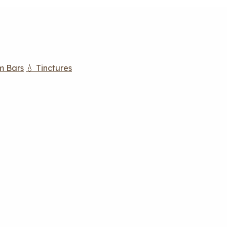
m Bars
💧 Tinctures