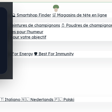
e tête
🔮 Smartshop Finder
🛒 Magasins de tête en ligne
ns
💧 Teintures de champignons
🫙 Poudres de champigno
 Gommes pour l'humeur
lleur pour votre objectif
⚡ Best For Energy
🛡️ Best For Immunity
🇹
Italiano
🇳🇱
Nederlands
🇵🇱
Polski