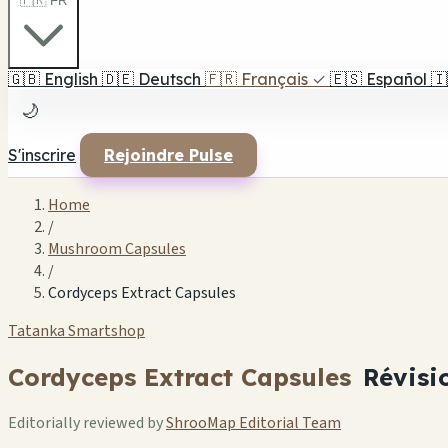
🇫🇷 FR
🇬🇧
English
🇩🇪
Deutsch
🇫🇷
Français
✓
🇪🇸
Español
🇮
🌙
S'inscrire
Rejoindre Pulse
Home
/
Mushroom Capsules
/
Cordyceps Extract Capsules
Tatanka Smartshop
Cordyceps Extract Capsules
Révisi
Editorially reviewed by
ShrooMap Editorial Team