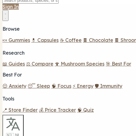
Sign In
Browse
🍬 Gummies
💊 Capsules
☕ Coffee
🍫 Chocolate
🍫 Shroo
Research
📖 Guides
⚖️ Compare
🍄 Mushroom Species
🎯 Best For
Best For
😌 Anxiety
😴 Sleep
🧠 Focus
⚡ Energy
🛡️ Immunity
Tools
📍 Store Finder
💰 Price Tracker
🧠 Quiz
🇳🇱 NL