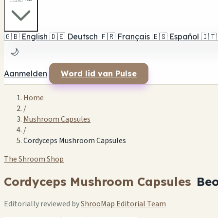
🇬🇧
English
🇩🇪
Deutsch
🇫🇷
Français
🇪🇸
Español
🇮🇹
🌙
Aanmelden
Word lid van Pulse
Home
/
Mushroom Capsules
/
Cordyceps Mushroom Capsules
The Shroom Shop
Cordyceps Mushroom Capsules
Beo
Editorially reviewed by
ShrooMap Editorial Team