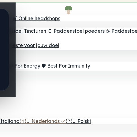
oeker
🛒 Online headshops
ddenstoel Tincturen
🫙 Paddenstoel poeders
☕ Paddestoel
 Het beste voor jouw doel
⚡ Best For Energy
🛡️ Best For Immunity
Italiano
🇳🇱
Nederlands
✓
🇵🇱
Polski