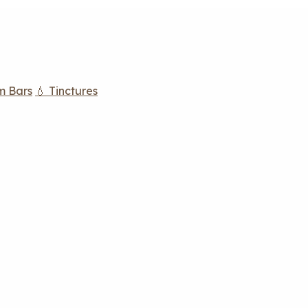
m Bars
💧 Tinctures