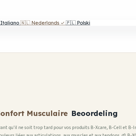
Italiano
🇳🇱
Nederlands
✓
🇵🇱
Polski
Confort Musculaire
Beoordeling
ant qu'il ne soit trop tard pour vos produits B-Xcare, B-Cell et B-
eurs liées aux articulations, aux muscles et aux tendons. 🌱 B-XCa