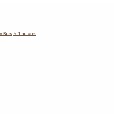
m Bars
💧 Tinctures