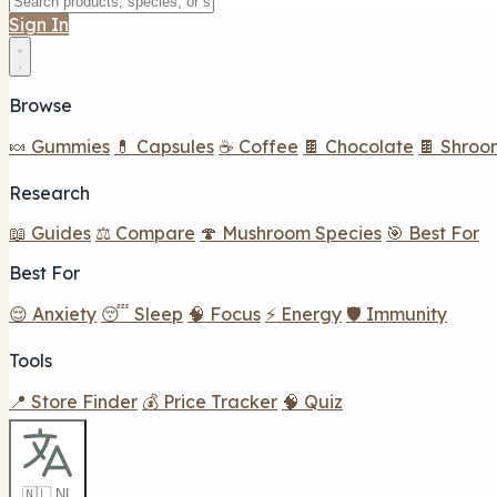
Sign In
Browse
🍬 Gummies
💊 Capsules
☕ Coffee
🍫 Chocolate
🍫 Shroo
Research
📖 Guides
⚖️ Compare
🍄 Mushroom Species
🎯 Best For
Best For
😌 Anxiety
😴 Sleep
🧠 Focus
⚡ Energy
🛡️ Immunity
Tools
📍 Store Finder
💰 Price Tracker
🧠 Quiz
🇳🇱 NL