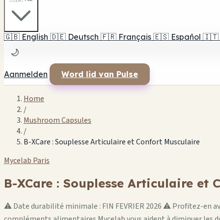
🇬🇧
English
🇩🇪
Deutsch
🇫🇷
Français
🇪🇸
Español
🇮🇹
🌙
Aanmelden
Word lid van Pulse
Home
/
Mushroom Capsules
/
B-XCare : Souplesse Articulaire et Confort Musculaire
Mycelab Paris
B-XCare : Souplesse Articulaire et 
⚠️ Date durabilité minimale : FIN FEVRIER 2026 ⚠️ Profitez-en av
compléments alimentaires Mycelab vous aident à diminuer les doul