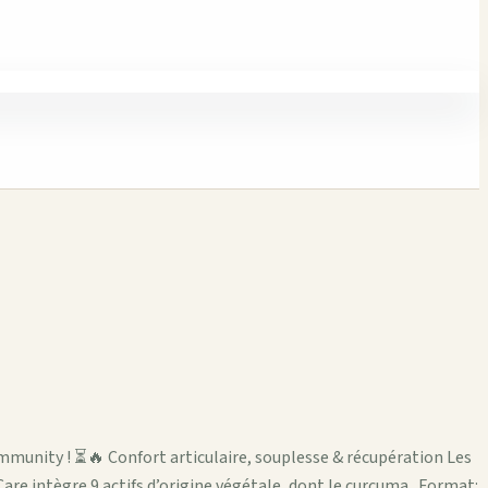
Immunity ! ⏳🔥 Confort articulaire, souplesse & récupération Les
re intègre 9 actifs d’origine végétale, dont le curcuma . Format: