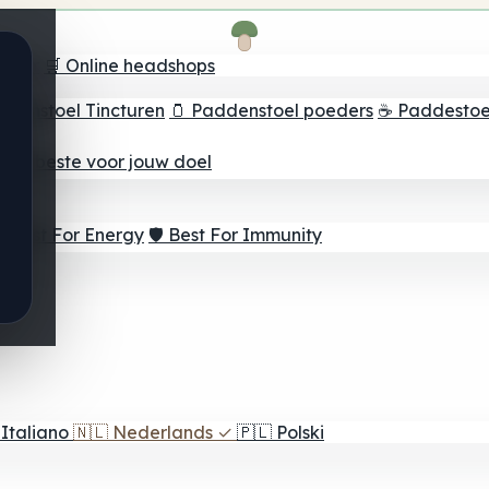
oeker
🛒 Online headshops
ddenstoel Tincturen
🫙 Paddenstoel poeders
☕ Paddestoel
 Het beste voor jouw doel
⚡ Best For Energy
🛡️ Best For Immunity
Italiano
🇳🇱
Nederlands
✓
🇵🇱
Polski