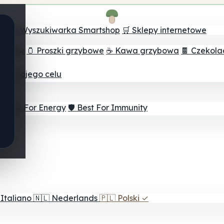
ch
🔮 Wyszukiwarka Smartshop
🛒 Sklepy internetowe
rzybów
🫙 Proszki grzybowe
☕ Kawa grzybowa
🍫 Czekol
dla twojego celu
⚡ Best For Energy
🛡️ Best For Immunity
Italiano
🇳🇱
Nederlands
🇵🇱
Polski
✓