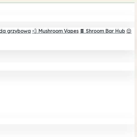
ada grzybowa
💨 Mushroom Vapes
🍫 Shroom Bar Hub
😌