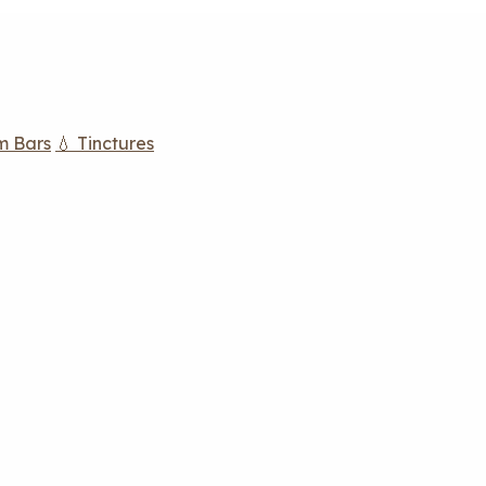
m Bars
💧 Tinctures