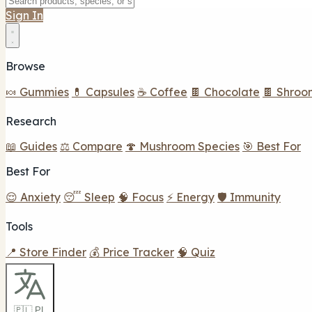
Sign In
Browse
🍬 Gummies
💊 Capsules
☕ Coffee
🍫 Chocolate
🍫 Shroo
Research
📖 Guides
⚖️ Compare
🍄 Mushroom Species
🎯 Best For
Best For
😌 Anxiety
😴 Sleep
🧠 Focus
⚡ Energy
🛡️ Immunity
Tools
📍 Store Finder
💰 Price Tracker
🧠 Quiz
🇵🇱 PL