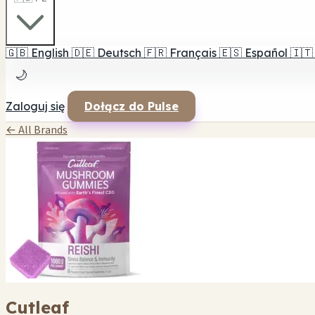
🇬🇧
English
🇩🇪
Deutsch
🇫🇷
Français
🇪🇸
Español
🇮🇹
🌙
Zaloguj się
Dołącz do Pulse
← All Brands
Cutleaf