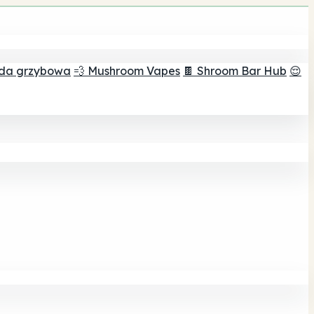
ada grzybowa
💨 Mushroom Vapes
🍫 Shroom Bar Hub
😌