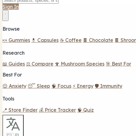
Sign In
Browse
🍬 Gummies
💊 Capsules
☕ Coffee
🍫 Chocolate
🍫 Shroo
Research
📖 Guides
⚖️ Compare
🍄 Mushroom Species
🎯 Best For
Best For
😌 Anxiety
😴 Sleep
🧠 Focus
⚡ Energy
🛡️ Immunity
Tools
📍 Store Finder
💰 Price Tracker
🧠 Quiz
🇵🇱 PL