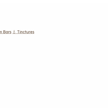
m Bars
💧 Tinctures