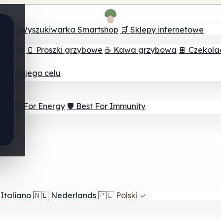
ch
🔮 Wyszukiwarka Smartshop
🛒 Sklepy internetowe
rzybów
🫙 Proszki grzybowe
☕ Kawa grzybowa
🍫 Czekol
dla twojego celu
⚡ Best For Energy
🛡️ Best For Immunity
Italiano
🇳🇱
Nederlands
🇵🇱
Polski
✓