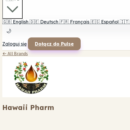
🇬🇧
English
🇩🇪
Deutsch
🇫🇷
Français
🇪🇸
Español
🇮🇹
🌙
Zaloguj się
Dołącz do Pulse
← All Brands
Hawaii Pharm