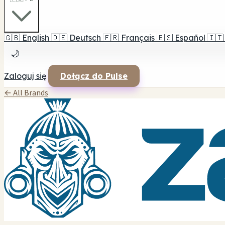
🇬🇧
English
🇩🇪
Deutsch
🇫🇷
Français
🇪🇸
Español
🇮🇹
🌙
Zaloguj się
Dołącz do Pulse
← All Brands