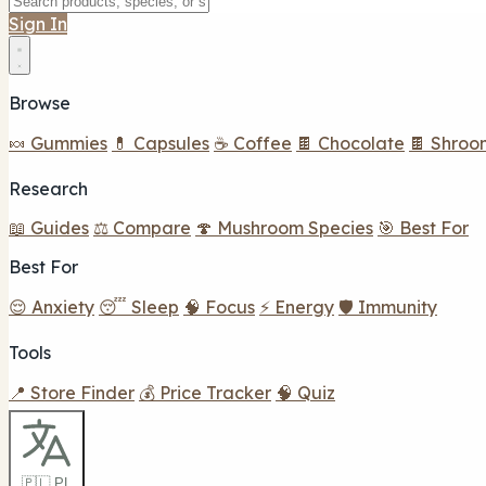
Sign In
Browse
🍬 Gummies
💊 Capsules
☕ Coffee
🍫 Chocolate
🍫 Shroo
Research
📖 Guides
⚖️ Compare
🍄 Mushroom Species
🎯 Best For
Best For
😌 Anxiety
😴 Sleep
🧠 Focus
⚡ Energy
🛡️ Immunity
Tools
📍 Store Finder
💰 Price Tracker
🧠 Quiz
🇵🇱 PL