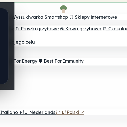
ch
🔮 Wyszukiwarka Smartshop
🛒 Sklepy internetowe
rzybów
🫙 Proszki grzybowe
☕ Kawa grzybowa
🍫 Czekol
dla twojego celu
⚡ Best For Energy
🛡️ Best For Immunity
Italiano
🇳🇱
Nederlands
🇵🇱
Polski
✓