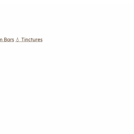
m Bars
💧 Tinctures