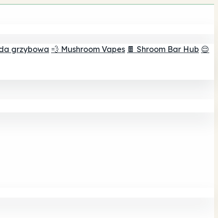
ada grzybowa
💨 Mushroom Vapes
🍫 Shroom Bar Hub
😌