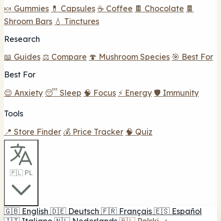
🍬 Gummies
💊 Capsules
☕ Coffee
🍫 Chocolate
🍫
Shroom Bars
💧 Tinctures
Research
📖 Guides
⚖️ Compare
🍄 Mushroom Species
🎯 Best For
Best For
😌 Anxiety
😴 Sleep
🧠 Focus
⚡ Energy
🛡️ Immunity
Tools
📍 Store Finder
💰 Price Tracker
🧠 Quiz
🇵🇱 PL
🇬🇧
English
🇩🇪
Deutsch
🇫🇷
Français
🇪🇸
Español