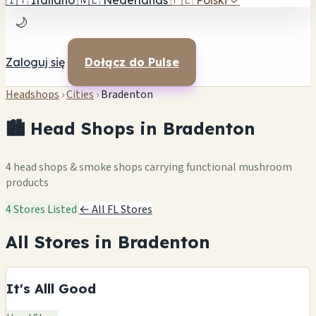
🇮🇹
Italiano
🇳🇱
Nederlands
🇵🇱
Polski
✓
🌙
Zaloguj się
Dołącz do Pulse
Headshops
›
Cities
›
Bradenton
🏙️ Head Shops in Bradenton
4 head shops & smoke shops carrying functional mushroom
products
4 Stores Listed
← All FL Stores
All Stores in Bradenton
It's Alll Good