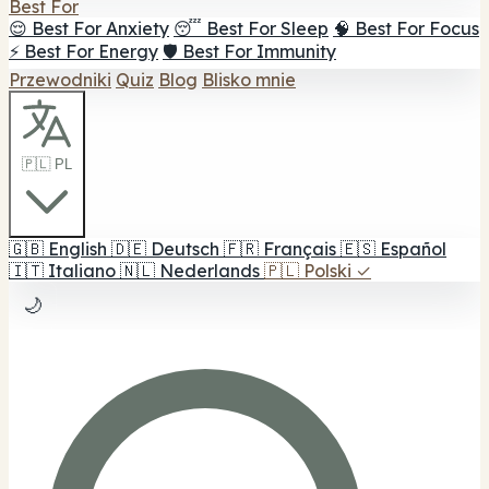
Best For
😌 Best For Anxiety
😴 Best For Sleep
🧠 Best For Focus
⚡ Best For Energy
🛡️ Best For Immunity
Przewodniki
Quiz
Blog
Blisko mnie
🇵🇱 PL
🇬🇧
English
🇩🇪
Deutsch
🇫🇷
Français
🇪🇸
Español
🇮🇹
Italiano
🇳🇱
Nederlands
🇵🇱
Polski
✓
🌙