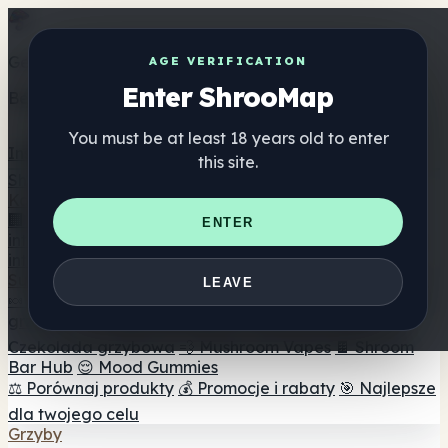
Get the ShrooMap app
AGE VERIFICATION
Enter ShrooMap
Better than mobile web — one tap away
You must be at least 18 years old to enter
Install
this site.
Shroo
Map
Katalog
🏢 Katalog marek
📍 Wyszukiwarka sklepów
ENTER
internetowych
🔮 Wyszukiwarka Smartshop
🛒 Sklepy
internetowe
Suplementy
LEAVE
🍬 Żelki grzybowe
💊 Kapsułki z grzybami
💧 Nalewki z
grzybów
🫙 Proszki grzybowe
☕ Kawa grzybowa
🍫
Czekolada grzybowa
💨 Mushroom Vapes
🍫 Shroom
Bar Hub
😌 Mood Gummies
⚖️ Porównaj produkty
💰 Promocje i rabaty
🎯 Najlepsze
dla twojego celu
Grzyby