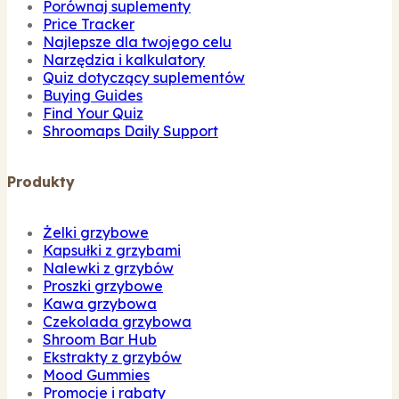
Porównaj suplementy
Price Tracker
Najlepsze dla twojego celu
Narzędzia i kalkulatory
Quiz dotyczący suplementów
Buying Guides
Find Your Quiz
Shroomaps Daily Support
Produkty
Żelki grzybowe
Kapsułki z grzybami
Nalewki z grzybów
Proszki grzybowe
Kawa grzybowa
Czekolada grzybowa
Shroom Bar Hub
Ekstrakty z grzybów
Mood Gummies
Promocje i rabaty