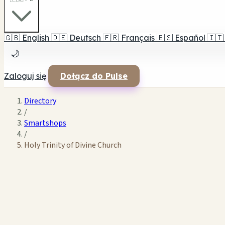
🇬🇧
English
🇩🇪
Deutsch
🇫🇷
Français
🇪🇸
Español
🇮🇹
🌙
Zaloguj się
Dołącz do Pulse
Directory
/
Smartshops
/
Holy Trinity of Divine Church