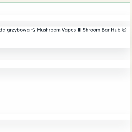
ada grzybowa
💨 Mushroom Vapes
🍫 Shroom Bar Hub
😌