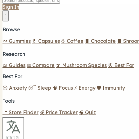
Sign In
Browse
🍬 Gummies
💊 Capsules
☕ Coffee
🍫 Chocolate
🍫 Shroo
Research
📖 Guides
⚖️ Compare
🍄 Mushroom Species
🎯 Best For
Best For
😌 Anxiety
😴 Sleep
🧠 Focus
⚡ Energy
🛡️ Immunity
Tools
📍 Store Finder
💰 Price Tracker
🧠 Quiz
🇵🇱 PL