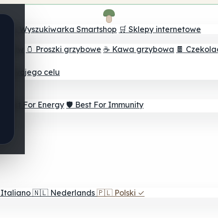
ch
🔮 Wyszukiwarka Smartshop
🛒 Sklepy internetowe
rzybów
🫙 Proszki grzybowe
☕ Kawa grzybowa
🍫 Czekol
dla twojego celu
⚡ Best For Energy
🛡️ Best For Immunity
Italiano
🇳🇱
Nederlands
🇵🇱
Polski
✓