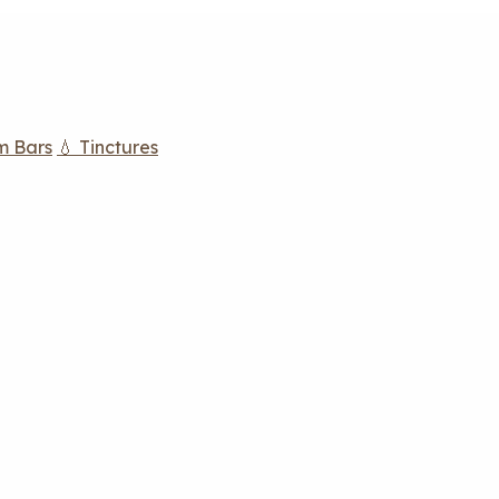
m Bars
💧 Tinctures