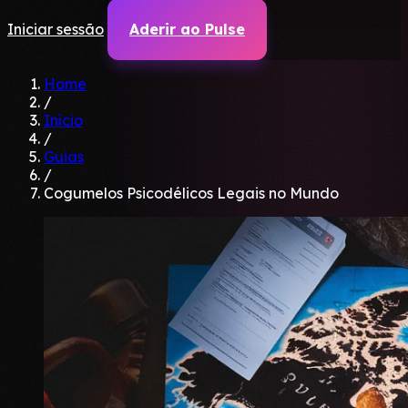
Iniciar sessão
Aderir ao Pulse
Home
/
Início
/
Guias
/
Cogumelos Psicodélicos Legais no Mundo