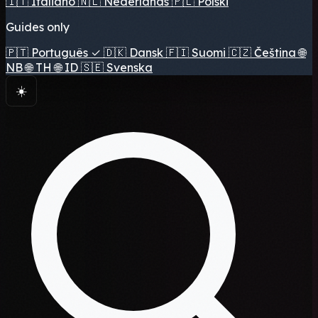
🇮🇹
Italiano
🇳🇱
Nederlands
🇵🇱
Polski
Guides only
🇵🇹
Português
✓
🇩🇰
Dansk
🇫🇮
Suomi
🇨🇿
Čeština
🌐
NB
🌐
TH
🌐
ID
🇸🇪
Svenska
☀️