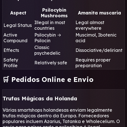
Psilocybin
Aspect
Amanita muscaria
Mushrooms
Illegal in most
Legal almost
Legal Status
countries
everywhere
Active
Psilocybin →
Muscimol, Ibotenic
Compound
Psilocin
acid
Classic
Effects
Dissociative/deliriant
psychedelic
Safety
Requires proper
Relatively safe
Profile
preparation
🛒 Pedidos Online e Envio
Trufas Mágicas da Holanda
Várias smartshops holandesas enviam legalmente
trufas mágicas dentro da Europa. Fornecedores
populares incluem Azarius, Tatanka e Wholecelium. O
envio para países onde a psilocibina é ilegal