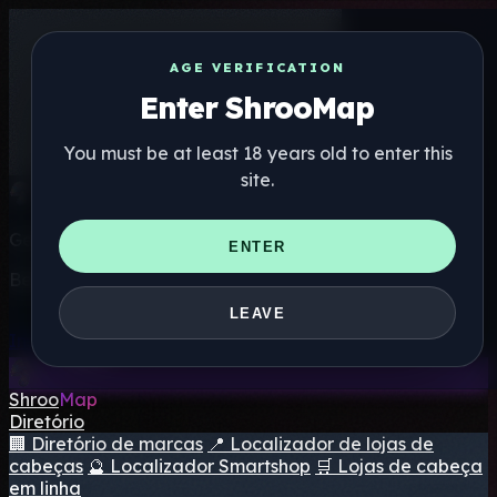
AGE VERIFICATION
Enter ShrooMap
You must be at least 18 years old to enter this
site.
Get the ShrooMap app
ENTER
Better than mobile web — one tap away
LEAVE
Install
Shroo
Map
Diretório
🏢 Diretório de marcas
📍 Localizador de lojas de
cabeças
🔮 Localizador Smartshop
🛒 Lojas de cabeça
em linha