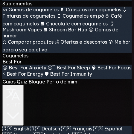
Suplementos
🍬 Gomas de cogumelos
💊 Cápsulas de cogumelos
💧
Tinturas de cogumelos
🫙 Cogumelos em pó
☕ Café
com cogumelos
🍫 Chocolate com cogumelos
💨
Mushroom Vapes
🍫 Shroom Bar Hub
😌 Gomas de
humor
⚖️ Comparar produtos
💰 Ofertas e descontos
🎯 Melhor
para o seu objetivo
Cogumelos
Best For
😌 Best For Anxiety
😴 Best For Sleep
🧠 Best For Focus
⚡ Best For Energy
🛡️ Best For Immunity
Guias
Quiz
Blogue
Perto de mim
🇵🇹 PT
🇬🇧
English
🇩🇪
Deutsch
🇫🇷
Français
🇪🇸
Español