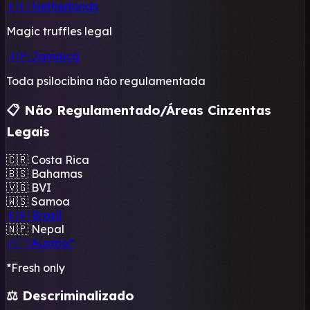
🇳🇱 Netherlands
Magic truffles legal
🇯🇲 Jamaica
Toda psilocibina não regulamentada
📋 Não Regulamentado/Áreas Cinzentas
Legais
🇨🇷 Costa Rica
🇧🇸 Bahamas
🇻🇬 BVI
🇼🇸 Samoa
🇧🇷 Brazil
🇳🇵 Nepal
🇦🇹 Austria*
*Fresh only
⚖️ Descriminalizado