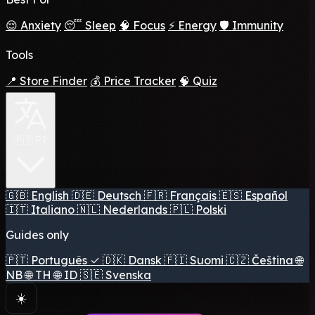
😌 Anxiety
😴 Sleep
🧠 Focus
⚡ Energy
🛡️ Immunity
Tools
📍 Store Finder
💰 Price Tracker
🧠 Quiz
🇵🇹 PT
🇬🇧
English
🇩🇪
Deutsch
🇫🇷
Français
🇪🇸
Español
🇮🇹
Italiano
🇳🇱
Nederlands
🇵🇱
Polski
Guides only
🇵🇹
Português
✓
🇩🇰
Dansk
🇫🇮
Suomi
🇨🇿
Čeština
🌐
NB
🌐
TH
🌐
ID
🇸🇪
Svenska
☀️