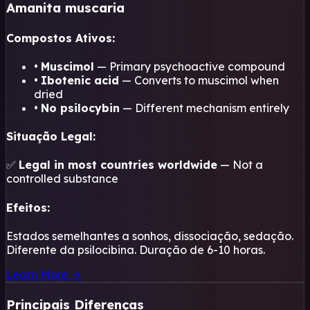
Amanita muscaria
Compostos Ativos:
•
Muscimol
— Primary psychoactive compound
•
Ibotenic acid
— Converts to muscimol when
dried
•
No psilocybin
— Different mechanism entirely
Situação Legal:
✅
Legal in most countries worldwide
— Not a
controlled substance
Efeitos:
Estados semelhantes a sonhos, dissociação, sedação.
Diferente da psilocibina. Duração de 6-10 horas.
Learn More →
Principais Diferenças