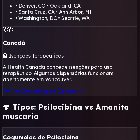
• Denver, CO • Oakland, CA
• Santa Cruz, CA • Ann Arbor, MI
• Washington, DC • Seattle, WA
🇨🇦
Canadá
🏥 Isenções Terapêuticas
A Health Canada concede isenções para uso
terapêutico. Algumas dispensárias funcionam
abertamente em Vancouver.
🗺️ Find Smartshops in Canada →
🍄 Tipos: Psilocibina vs Amanita
muscaria
Cogumelos de Psilocibina