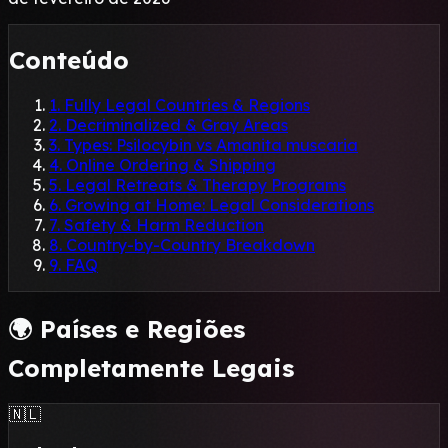
Conteúdo
1. Fully Legal Countries & Regions
2. Decriminalized & Gray Areas
3. Types: Psilocybin vs Amanita muscaria
4. Online Ordering & Shipping
5. Legal Retreats & Therapy Programs
6. Growing at Home: Legal Considerations
7. Safety & Harm Reduction
8. Country-by-Country Breakdown
9. FAQ
🌍 Países e Regiões
Completamente Legais
🇳🇱