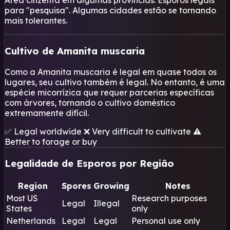
Área cinzenta em algumas províncias. Esporos legais
para "pesquisa". Algumas cidades estão se tornando
mais tolerantes.
Cultivo de Amanita muscaria
Como a Amanita muscaria é legal em quase todos os
lugares, seu cultivo também é legal. No entanto, é uma
espécie micorrízica que requer parcerias específicas
com árvores, tornando o cultivo doméstico
extremamente difícil.
✅ Legal worldwide
❌ Very difficult to cultivate
⚠️
Better to forage or buy
Legalidade de Esporos por Região
Region
Spores
Growing
Notes
Most US
Research purposes
Legal
Illegal
States
only
Netherlands
Legal
Legal
Personal use only