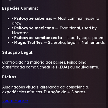
Espécies Comuns:
•
Psilocybe cubensis
— Most common, easy to
grow
•
Psilocybe mexicana
— Traditional, used by
Mazatec
•
Psilocybe semilanceata
— Liberty caps, potent
•
Magic Truffles
— Sclerotia, legal in Netherlands
Situação Legal:
Controlado na maioria dos países. Psilocibina
classificada como Schedule I (EUA) ou equivalente.
Efeitos:
Alucinações visuais, alteração da consciência,
experiências místicas. Duração de 4-8 horas.
Learn More →