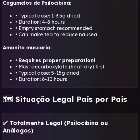
Cogumelos de Psilocibina:
• Typical dose: 1-3.5g dried
• Duration: 4-8 hours
• Empty stomach recommended
• Can make tea to reduce nausea
Amanita muscaria:
•
Requires proper preparation!
• Must decarboxylate (heat-dry) first
• Typical dose: 5-15g dried
• Duration: 6-10 hours
🗺️ Situação Legal País por País
✅ Totalmente Legal (Psilocibina ou
Análogos)