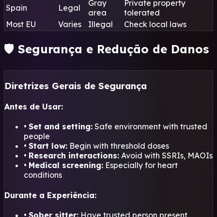
Gray
Private property
Spain
Legal
area
tolerated
Most EU
Varies
Illegal
Check local laws
🛡️ Segurança e Redução de Danos
Diretrizes Gerais de Segurança
Antes de Usar:
•
Set and setting:
Safe environment with trusted
people
•
Start low:
Begin with threshold doses
•
Research interactions:
Avoid with SSRIs, MAOIs
•
Medical screening:
Especially for heart
conditions
Durante a Experiência:
•
Sober sitter:
Have trusted person present