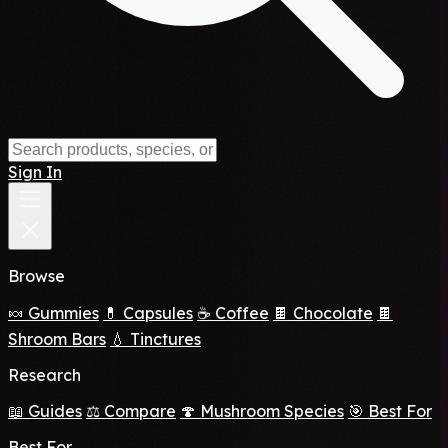
Sign In
Browse
🍬 Gummies
💊 Capsules
☕ Coffee
🍫 Chocolate
🍫
Shroom Bars
💧 Tinctures
Research
📖 Guides
⚖️ Compare
🍄 Mushroom Species
🎯 Best For
Best For