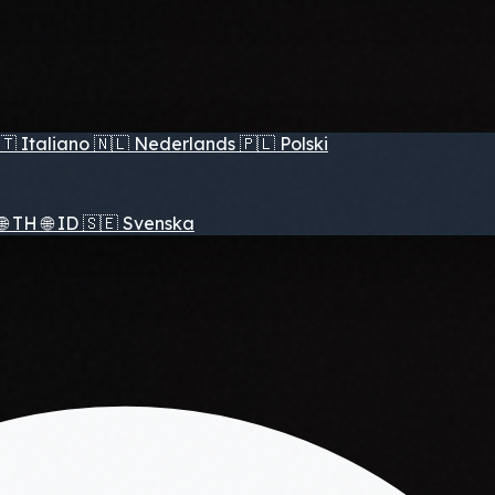
🇹
Italiano
🇳🇱
Nederlands
🇵🇱
Polski
🌐
TH
🌐
ID
🇸🇪
Svenska