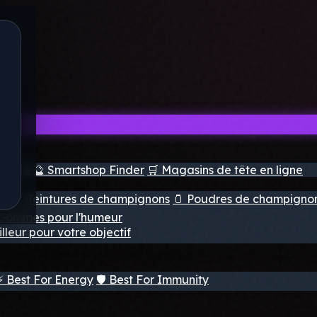
e tête
🔮 Smartshop Finder
🛒 Magasins de tête en ligne
ns
💧 Teintures de champignons
🫙 Poudres de champigno
 Gommes pour l'humeur
lleur pour votre objectif
⚡ Best For Energy
🛡️ Best For Immunity