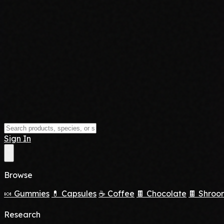
Sign In
Browse
🍬 Gummies
💊 Capsules
☕ Coffee
🍫 Chocolate
🍫 Shroo
Research