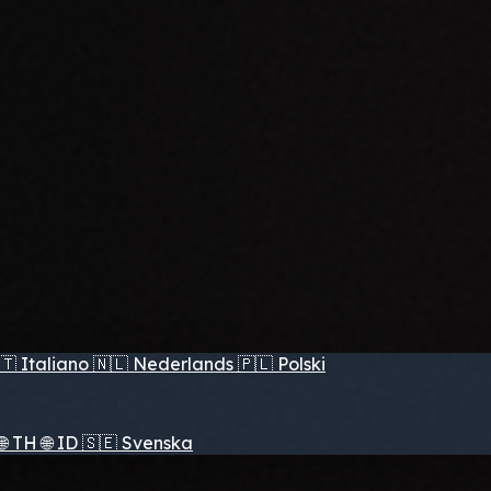
🇹
Italiano
🇳🇱
Nederlands
🇵🇱
Polski
🌐
TH
🌐
ID
🇸🇪
Svenska