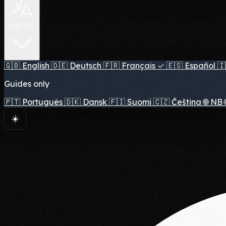
🇫🇷 FR
🇬🇧
English
🇩🇪
Deutsch
🇫🇷
Français
✓
🇪🇸
Español
🇮
Guides only
🇵🇹
Português
🇩🇰
Dansk
🇫🇮
Suomi
🇨🇿
Čeština
🌐
NB
☀️