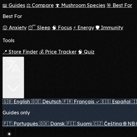
📖 Guides
⚖️ Compare
🍄 Mushroom Species
🎯 Best For
Best For
😌 Anxiety
😴 Sleep
🧠 Focus
⚡ Energy
🛡️ Immunity
Tools
📍 Store Finder
💰 Price Tracker
🧠 Quiz
🇫🇷 FR
🇬🇧
English
🇩🇪
Deutsch
🇫🇷
Français
✓
🇪🇸
Español
🇮
Guides only
🇵🇹
Português
🇩🇰
Dansk
🇫🇮
Suomi
🇨🇿
Čeština
🌐
NB
☀️