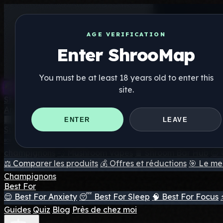
AGE VERIFICATION
Enter ShrooMap
You must be at least 18 years old to enter this
site.
Shroo
Map
Annuaire
🏢 Répertoire des marques
📍 Recherche d'un magasin d
ENTER
LEAVE
Suppléments
🍬 Gommes aux champignons
💊 Capsules de champigno
champignons
💨 Mushroom Vapes
🍫 Shroom Bar Hub
😌
⚖️ Comparer les produits
💰 Offres et réductions
🎯 Le mei
Champignons
Best For
😌 Best For Anxiety
😴 Best For Sleep
🧠 Best For Focus
Guides
Quiz
Blog
Près de chez moi