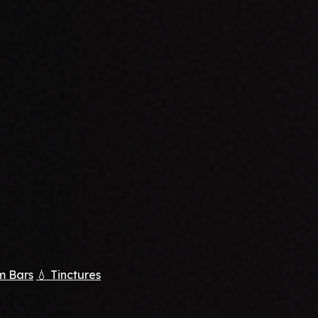
m Bars
💧 Tinctures