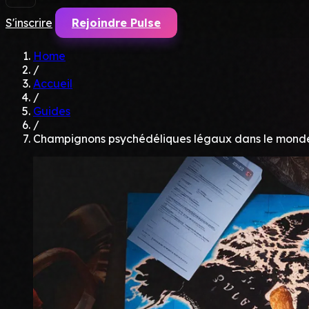
S'inscrire
Rejoindre Pulse
Home
/
Accueil
/
Guides
/
Champignons psychédéliques légaux dans le mond