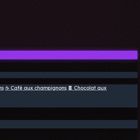
ns
☕ Café aux champignons
🍫 Chocolat aux