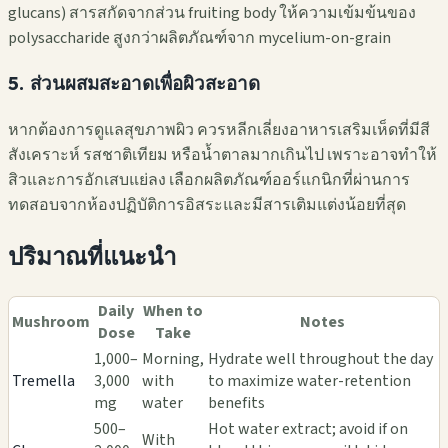
glucans) สารสกัดจากส่วน fruiting body ให้ความเข้มข้นของ
polysaccharide สูงกว่าผลิตภัณฑ์จาก mycelium-on-grain
5. ส่วนผสมสะอาดเพื่อผิวสะอาด
หากต้องการดูแลสุขภาพผิว ควรหลีกเลี่ยงอาหารเสริมเห็ดที่มีสี
สังเคราะห์ รสชาติเทียม หรือน้ำตาลมากเกินไป เพราะอาจทำให้
สิวและการอักเสบแย่ลง เลือกผลิตภัณฑ์ออร์แกนิกที่ผ่านการ
ทดสอบจากห้องปฏิบัติการอิสระและมีสารเติมแต่งน้อยที่สุด
ปริมาณที่แนะนำ
Daily
When to
Mushroom
Notes
Dose
Take
1,000–
Morning,
Hydrate well throughout the day
Tremella
3,000
with
to maximize water-retention
mg
water
benefits
500–
Hot water extract; avoid if on
With