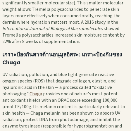
significantly smaller molecular size). This smaller molecular
weight allows Tremella polysaccharides to penetrate skin
layers more effectively when consumed orally, reaching the
dermis where hydration matters most. A 2016 study in the
International Journal of Biological Macromolecules
showed
Tremella polysaccharides increased skin moisture content by
22% after 8 weeks of supplementation.
เกราะป้องกันสารต้านอนุมูลอิสระ: เกราะป้องกันของ
Chaga
UV radiation, pollution, and blue light generate reactive
oxygen species (ROS) that degrade collagen, elastin, and
hyaluronic acid in the skin — a process called "oxidative
photoaging."
Chaga
provides one of nature's most potent
antioxidant shields with an ORAC score exceeding 100,000
µmol TE/100g. Its melanin content is particularly relevant to
skin health — Chaga melanin has been shown to absorb UV
radiation, protect DNA from photodamage, and inhibit the
enzyme tyrosinase (responsible for hyperpigmentation and