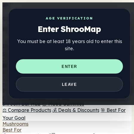
Get the ShrooMap app
AGE VERIFICATION
Enter ShrooMap
Better than mobile web — one tap away
You must be at least 18 years old to enter this
Install
site.
Shroo
Map
Directory
🏢 Maker Directory
📍 Headshop Finder
🔮 Smartshop
ENTER
Finder
🛒 Online Headshops
Supplements
🍬 Mushroom Gummies
💊 Mushroom Capsules
💧
LEAVE
Mushroom Tinctures
🫙 Mushroom Powders
☕ Mushroom
Coffee
🍫 Mushroom Chocolate
💨 Mushroom Vapes
🍫
Shroom Bar Hub
😌 Mood Gummies
⚖️ Compare Products
💰 Deals & Discounts
🎯 Best For
Your Goal
Mushrooms
Best For