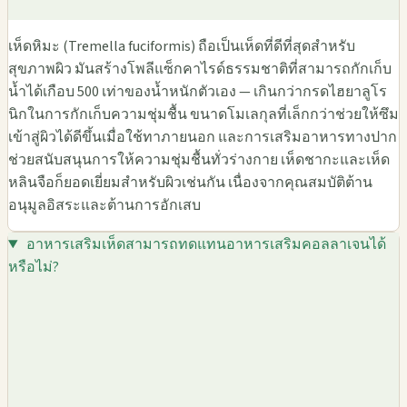
เห็ดหิมะ (Tremella fuciformis) ถือเป็นเห็ดที่ดีที่สุดสำหรับ
สุขภาพผิว มันสร้างโพลีแซ็กคาไรด์ธรรมชาติที่สามารถกักเก็บ
น้ำได้เกือบ 500 เท่าของน้ำหนักตัวเอง — เกินกว่ากรดไฮยาลูโร
นิกในการกักเก็บความชุ่มชื้น ขนาดโมเลกุลที่เล็กกว่าช่วยให้ซึม
เข้าสู่ผิวได้ดีขึ้นเมื่อใช้ทาภายนอก และการเสริมอาหารทางปาก
ช่วยสนับสนุนการให้ความชุ่มชื้นทั่วร่างกาย เห็ดชากะและเห็ด
หลินจือก็ยอดเยี่ยมสำหรับผิวเช่นกัน เนื่องจากคุณสมบัติต้าน
อนุมูลอิสระและต้านการอักเสบ
อาหารเสริมเห็ดสามารถทดแทนอาหารเสริมคอลลาเจนได้
หรือไม่?