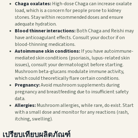
Chaga oxalates:
High-dose Chaga can increase oxalate
load, which is a concern for people prone to kidney
stones. Stay within recommended doses and ensure
adequate hydration.
Blood thinner interactions:
Both Chaga and Reishi may
have anticoagulant effects. Consult your doctor if on
blood-thinning medications.
Autoimmune skin conditions:
If you have autoimmune-
mediated skin conditions (psoriasis, lupus-related skin
issues), consult your dermatologist before starting.
Mushroom beta-glucans modulate immune activity,
which could theoretically flare certain conditions.
Pregnancy:
Avoid mushroom supplements during
pregnancy and breastfeeding due to insufficient safety
data.
Allergies:
Mushroom allergies, while rare, do exist. Start
with a small dose and monitor for any reactions (rash,
itching, swelling).
เปรียบเทียบผลิตภัณฑ์