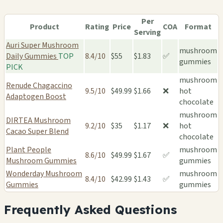
Per
Product
Rating
Price
COA
Format
Serving
Auri Super Mushroom
mushroom
Daily Gummies
TOP
8.4/10
$55
$1.83
✅
gummies
PICK
mushroom
Renude Chagaccino
9.5/10
$49.99
$1.66
❌
hot
Adaptogen Boost
chocolate
mushroom
DIRTEA Mushroom
9.2/10
$35
$1.17
❌
hot
Cacao Super Blend
chocolate
Plant People
mushroom
8.6/10
$49.99
$1.67
✅
Mushroom Gummies
gummies
Wonderday Mushroom
mushroom
8.4/10
$42.99
$1.43
✅
Gummies
gummies
Frequently Asked Questions