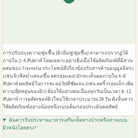
การปรับปรุงความชุ่มชื้น (ผิวอิ่มฟู ชุ่มชื้น) สามารถปรากฏได้
ภายใน 2–4 สัปดาห์ โดยเฉพาะอย่างยิ่งเมื่อใช้ผลิตภัณฑ์ที่มีส่วน
ผสมของ Tremella ประโยชน์ที่เกี่ยวข้องกับสารต้านอนุมูลอิสระ
(เช่น ผิวสีสม่ำเสมอขึ้น ลดรอยแดง) มักจะเห็นผลภายใน 4–8
สัปดาห์ ผลลัพธ์ในการชะลอวัยที่ชัดเจน (เช่น ลดริ้วรอยเล็ก เพิ่ม
ความยืดหยุ่นของผิว) ต้องใช้อย่างต่อเนื่องทุกวันเป็นเวลา 8–12
สัปดาห์ การผลัดเซลล์ผิวใหม่ใช้เวลาประมาณ 28 วัน ดังนั้นควร
ใช้ผลิตภัณฑ์อย่างน้อยหนึ่งรอบเต็มก่อนประเมินผลลัพธ์
ฉันควรรับประทานอาหารเสริมเห็ดทางปากหรือทาลงบน
ผิวหนังโดยตรง?