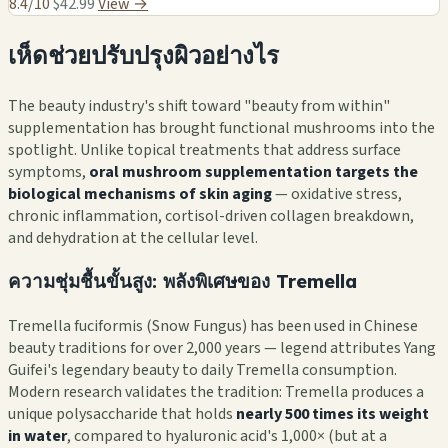
8.4/10
$42.99
View →
เห็ดช่วยปรับปรุงผิวอย่างไร
The beauty industry's shift toward "beauty from within"
supplementation has brought functional mushrooms into the
spotlight. Unlike topical treatments that address surface
symptoms,
oral mushroom supplementation targets the
biological mechanisms of skin aging
— oxidative stress,
chronic inflammation, cortisol-driven collagen breakdown,
and dehydration at the cellular level.
ความชุ่มชื้นขั้นสูง: พลังพิเศษของ Tremella
Tremella fuciformis (Snow Fungus) has been used in Chinese
beauty traditions for over 2,000 years — legend attributes Yang
Guifei's legendary beauty to daily Tremella consumption.
Modern research validates the tradition: Tremella produces a
unique polysaccharide that holds
nearly 500 times its weight
in water
, compared to hyaluronic acid's 1,000× (but at a