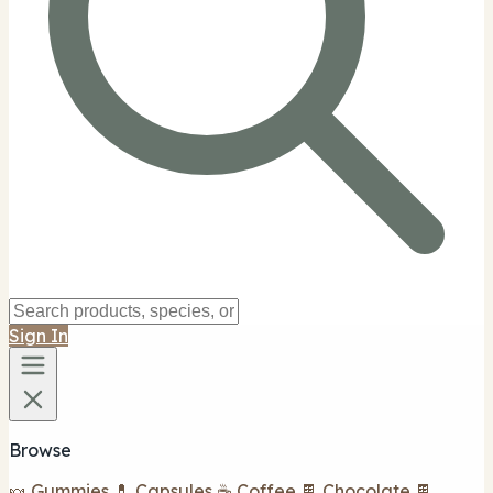
Sign In
Browse
🍬 Gummies
💊 Capsules
☕ Coffee
🍫 Chocolate
🍫