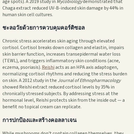
age spots). A 2019 study in
Mycobiology
demonstrated that
Chaga extract reduced UV-B-induced skin damage by 44% in
human skin cell cultures.
ชะลอวัยด้วยการควบคุมคอร์ติซอล
Chronic stress accelerates skin aging through elevated
cortisol. Cortisol breaks down collagen and elastin, impairs
skin barrier function, increases transepidermal water loss
(TEWL), and triggers inflammatory skin conditions (acne,
eczema, psoriasis).
Reishi
acts as an HPA axis adaptogen,
normalizing cortisol rhythms and reducing the stress burden
on skin. A 2012 study in the
Journal of Ethnopharmacology
showed Reishi extract reduced cortisol levels by 35% in
chronically stressed subjects. By addressing stress at the
hormonal level, Reishi protects skin from the inside out — a
benefit no topical cream can replicate.
การปกป้องและสร้างคอลลาเจน
While mushrooms don't contain collagen themselves, they