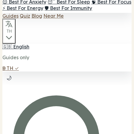
😌 Best For Anxiety
😴 Best For Sleep
🧠 Best For Focus
⚡ Best For Energy
🛡️ Best For Immunity
Guides
Quiz
Blog
Near Me
TH
🇬🇧
English
Guides only
🌐
TH
✓
🌙