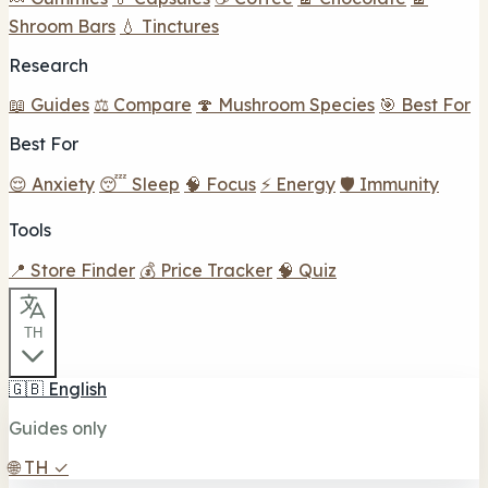
Shroom Bars
💧 Tinctures
Research
📖 Guides
⚖️ Compare
🍄 Mushroom Species
🎯 Best For
Best For
😌 Anxiety
😴 Sleep
🧠 Focus
⚡ Energy
🛡️ Immunity
Tools
📍 Store Finder
💰 Price Tracker
🧠 Quiz
TH
🇬🇧
English
Guides only
🌐
TH
✓