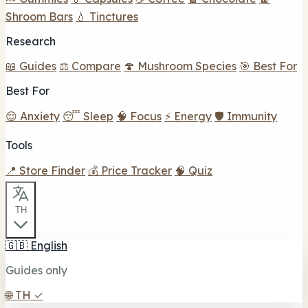
Shroom Bars
💧 Tinctures
Research
📖 Guides
⚖️ Compare
🍄 Mushroom Species
🎯 Best For
Best For
😌 Anxiety
😴 Sleep
🧠 Focus
⚡ Energy
🛡️ Immunity
Tools
📍 Store Finder
💰 Price Tracker
🧠 Quiz
TH
🇬🇧
English
Guides only
🌐
TH
✓