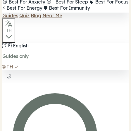
😌 Best For Anxiety
😴 Best For Sleep
🧠 Best For Focus
⚡ Best For Energy
🛡️ Best For Immunity
Guides
Quiz
Blog
Near Me
TH
🇬🇧
English
Guides only
🌐
TH
✓
🌙