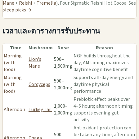
Mane
+
Reishi
+
Tremella
), Four Sigmatic Reishi Hot Cocoa. See
sleep picks →
เวลาและตารางการรับประทาน
Time
Mushroom
Dose
Reason
Morning
NGF builds throughout the
Lion's
500–
(with
day; AM timing maximizes
Mane
1,500mg
food)
daytime cognitive benefit
Morning
Supports all-day energy and
500–
(with
Cordyceps
daytime physical
2,000mg
food)
performance
Prebiotic effect peaks over
1,000–
4–6 hours; afternoon timing
Afternoon
Turkey Tail
2,000mg
supports evening gut
activity
Antioxidant protection can
500–
be taken any time; afternoon
Afternoon
Chaga