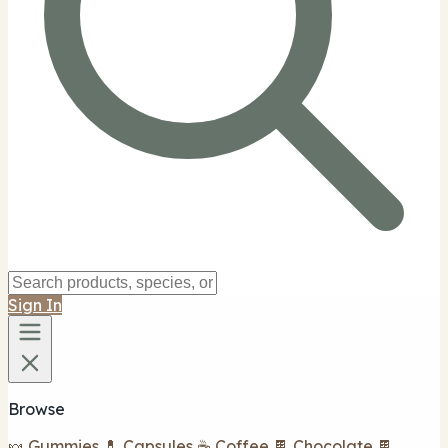
Sign In
Browse
🍬 Gummies
💊 Capsules
☕ Coffee
🍫 Chocolate
🍫