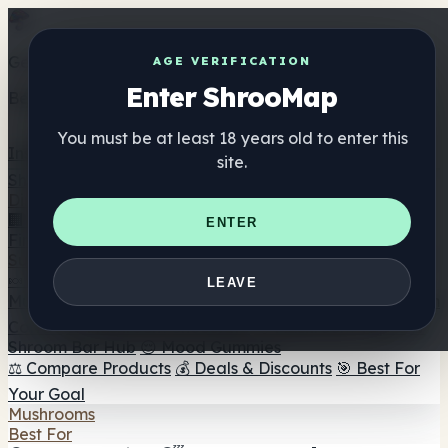
Get the ShrooMap app
AGE VERIFICATION
Enter ShrooMap
Better than mobile web — one tap away
You must be at least 18 years old to enter this
Install
site.
Shroo
Map
Directory
🏢 Maker Directory
📍 Headshop Finder
🔮 Smartshop
ENTER
Finder
🛒 Online Headshops
Supplements
🍬 Mushroom Gummies
💊 Mushroom Capsules
💧
LEAVE
Mushroom Tinctures
🫙 Mushroom Powders
☕ Mushroom
Coffee
🍫 Mushroom Chocolate
💨 Mushroom Vapes
🍫
Shroom Bar Hub
😌 Mood Gummies
⚖️ Compare Products
💰 Deals & Discounts
🎯 Best For
Your Goal
Mushrooms
Best For