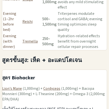
1,000mg
avoids any mild stimulating
effect
Evening
Triterpenes modulate
(1–2hr
500–
cortisol and GABA; evening
Reishi
before
1,500mg
timing optimizes sleep
bed)
quality
Evening
Hydration-related effects
250–
(with
Tremella
benefit from overnight
500mg
dinner)
cellular repair processes
สูตรขั้นสูง: เห็ด + อะแดปโตเจน
สูตร Biohacker
Lion's Mane
(1,000mg) +
Cordyceps
(1,000mg) + Bacopa
Monnieri (300mg) + L-Theanine (200mg) + Omega-3 (2,000mg
EPA/DHA)