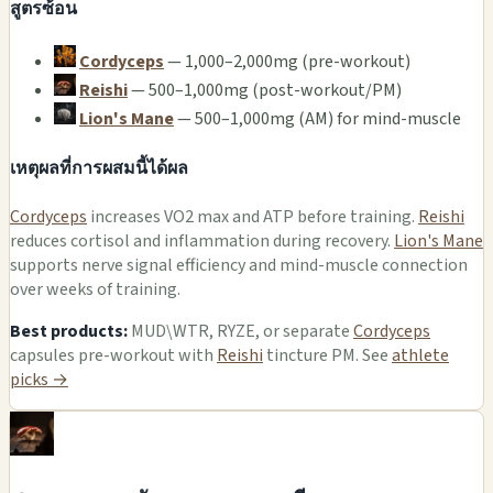
สูตรซ้อน
Cordyceps
— 1,000–2,000mg (pre-workout)
Reishi
— 500–1,000mg (post-workout/PM)
Lion's Mane
— 500–1,000mg (AM) for mind-muscle
เหตุผลที่การผสมนี้ได้ผล
Cordyceps
increases VO2 max and ATP before training.
Reishi
reduces cortisol and inflammation during recovery.
Lion's Mane
supports nerve signal efficiency and mind-muscle connection
over weeks of training.
Best products:
MUD\WTR, RYZE, or separate
Cordyceps
capsules pre-workout with
Reishi
tincture PM. See
athlete
picks →