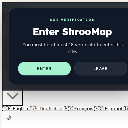
Shroo
Map
Verzeichnis
🏢 Markenverzeichnis
📍 Headshop-Finder
🔮 Smartshop-
AGE VERIFICATION
Nahrungsergänzung
Enter ShrooMap
🍬 Pilz-Gummis
💊 Pilz-Kapseln
💧 Pilz-Tinkturen
🫙 Pilz-Pu
⚖️ Produkte vergleichen
💰 Angebote & Rabatte
🎯 Beste 
Pilze
You must be at least 18 years old to enter this
Best For
site.
😌 Best For Anxiety
😴 Best For Sleep
🧠 Best For Focus
Ratgeber
Quiz
Blog
In der Nähe
ENTER
LEAVE
🇩🇪 DE
🇬🇧
English
🇩🇪
Deutsch
✓
🇫🇷
Français
🇪🇸
Español
🇮
🌙