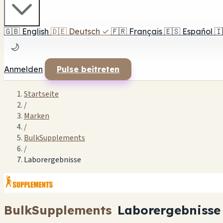
🇬🇧
English
🇩🇪
Deutsch
✓
🇫🇷
Français
🇪🇸
Español
🇮
🌙
Anmelden
Pulse beitreten
Startseite
/
Marken
/
BulkSupplements
/
Laborergebnisse
BulkSupplements
Laborergebnisse