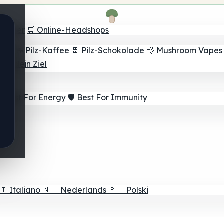
Finder
🛒 Online-Headshops
lver
☕ Pilz-Kaffee
🍫 Pilz-Schokolade
💨 Mushroom Vapes
für dein Ziel
⚡ Best For Energy
🛡️ Best For Immunity
🇹
Italiano
🇳🇱
Nederlands
🇵🇱
Polski