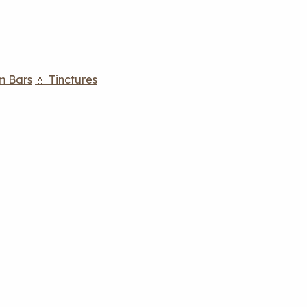
m Bars
💧 Tinctures