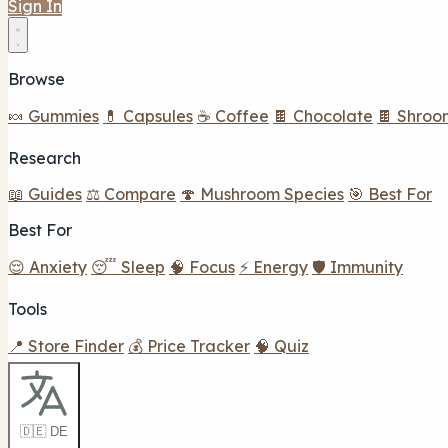
Sign In
Browse
🍬 Gummies
💊 Capsules
☕ Coffee
🍫 Chocolate
🍫 Shroo
Research
📖 Guides
⚖️ Compare
🍄 Mushroom Species
🎯 Best For
Best For
😌 Anxiety
😴 Sleep
🧠 Focus
⚡ Energy
🛡️ Immunity
Tools
📍 Store Finder
💰 Price Tracker
🧠 Quiz
🇩🇪 DE