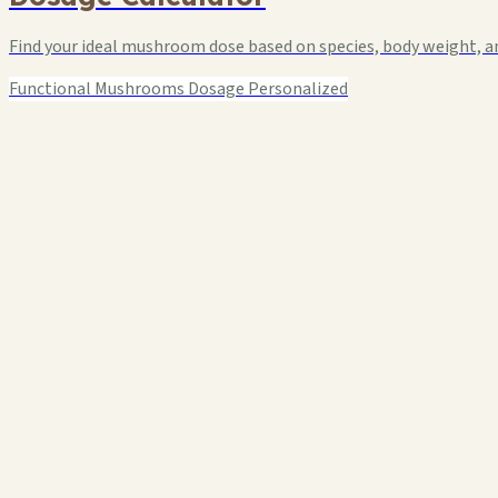
Find your ideal mushroom dose based on species, body weight, an
Functional Mushrooms
Dosage
Personalized