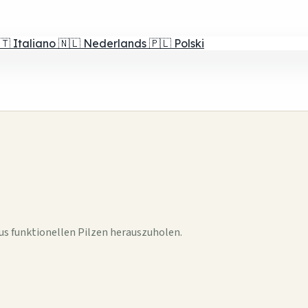
🇹
Italiano
🇳🇱
Nederlands
🇵🇱
Polski
aus funktionellen Pilzen herauszuholen.