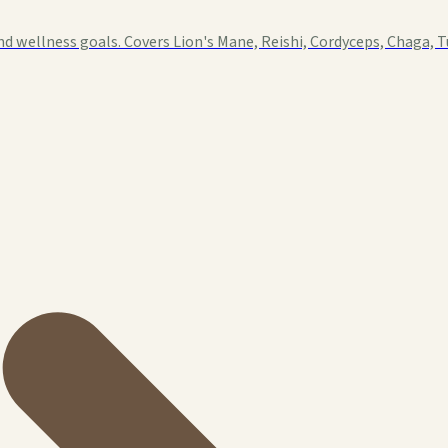
d wellness goals. Covers Lion's Mane, Reishi, Cordyceps, Chaga, T