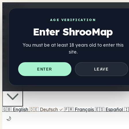
Shroo
Map
Verzeichnis
🏢 Markenverzeichnis
📍 Headshop-Finder
🔮 Smartshop-
AGE VERIFICATION
Nahrungsergänzung
Enter ShrooMap
🍬 Pilz-Gummis
💊 Pilz-Kapseln
💧 Pilz-Tinkturen
🫙 Pilz-Pu
⚖️ Produkte vergleichen
💰 Angebote & Rabatte
🎯 Beste 
Pilze
You must be at least 18 years old to enter this
Best For
site.
😌 Best For Anxiety
😴 Best For Sleep
🧠 Best For Focus
Ratgeber
Quiz
Blog
In der Nähe
ENTER
LEAVE
🇩🇪 DE
🇬🇧
English
🇩🇪
Deutsch
✓
🇫🇷
Français
🇪🇸
Español
🇮
🌙