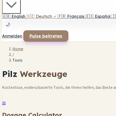
🇬🇧
English
🇩🇪
Deutsch
✓
🇫🇷
Français
🇪🇸
Español
🇮
🌙
Anmelden
Pulse beitreten
Home
/
Tools
Pilz
Werkzeuge
Kostenlose, evidenzbasierte Tools, die Ihnen helfen, das Beste 
⚖️
Dosage Calculator