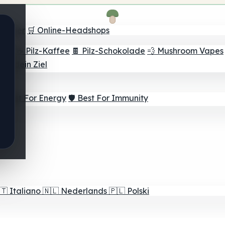
Finder
🛒 Online-Headshops
lver
☕ Pilz-Kaffee
🍫 Pilz-Schokolade
💨 Mushroom Vapes
für dein Ziel
⚡ Best For Energy
🛡️ Best For Immunity
🇹
Italiano
🇳🇱
Nederlands
🇵🇱
Polski