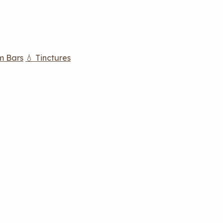
m Bars
💧 Tinctures