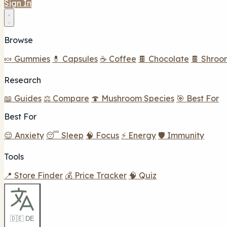
Sign In
Browse
🍬 Gummies
💊 Capsules
☕ Coffee
🍫 Chocolate
🍫 Shroo
Research
📖 Guides
⚖️ Compare
🍄 Mushroom Species
🎯 Best For
Best For
😌 Anxiety
😴 Sleep
🧠 Focus
⚡ Energy
🛡️ Immunity
Tools
📍 Store Finder
💰 Price Tracker
🧠 Quiz
🇩🇪 DE