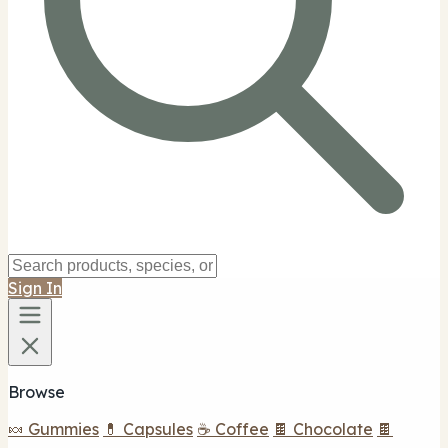
Sign In
Browse
🍬 Gummies
💊 Capsules
☕ Coffee
🍫 Chocolate
🍫