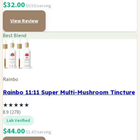
$32.00
$0.53/serving
View Review
Best Blend
Rainbo
Rainbo 11:11 Super Multi-Mushroom Tincture
★
★
★
★
★
8.9 (278)
Lab Verified
$44.00
$1.47/serving