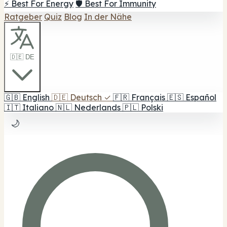
⚡ Best For Energy
🛡️ Best For Immunity
Ratgeber
Quiz
Blog
In der Nähe
🇩🇪 DE
🇬🇧
English
🇩🇪
Deutsch
✓
🇫🇷
Français
🇪🇸
Español
🇮🇹
Italiano
🇳🇱
Nederlands
🇵🇱
Polski
🌙