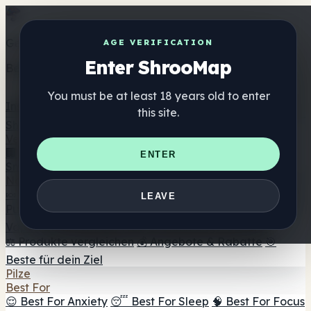
Get the ShrooMap app
AGE VERIFICATION
Enter ShrooMap
Better than mobile web — one tap away
You must be at least 18 years old to enter
Install
this site.
Shroo
Map
Verzeichnis
🏢 Markenverzeichnis
📍 Headshop-Finder
🔮
ENTER
Smartshop-Finder
🛒 Online-Headshops
Nahrungsergänzung
🍬 Pilz-Gummis
💊 Pilz-Kapseln
💧 Pilz-Tinkturen
🫙 Pilz-
LEAVE
Pulver
☕ Pilz-Kaffee
🍫 Pilz-Schokolade
💨 Mushroom
Vapes
🍫 Shroom Bar Hub
😌 Stimmungs-Gummis
⚖️ Produkte vergleichen
💰 Angebote & Rabatte
🎯
Beste für dein Ziel
Pilze
Best For
😌 Best For Anxiety
😴 Best For Sleep
🧠 Best For Focus