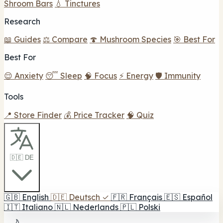
Shroom Bars
💧 Tinctures
Research
📖 Guides
⚖️ Compare
🍄 Mushroom Species
🎯 Best For
Best For
😌 Anxiety
😴 Sleep
🧠 Focus
⚡ Energy
🛡️ Immunity
Tools
📍 Store Finder
💰 Price Tracker
🧠 Quiz
🇩🇪 DE
🇬🇧
English
🇩🇪
Deutsch
✓
🇫🇷
Français
🇪🇸
Español
🇮🇹
Italiano
🇳🇱
Nederlands
🇵🇱
Polski