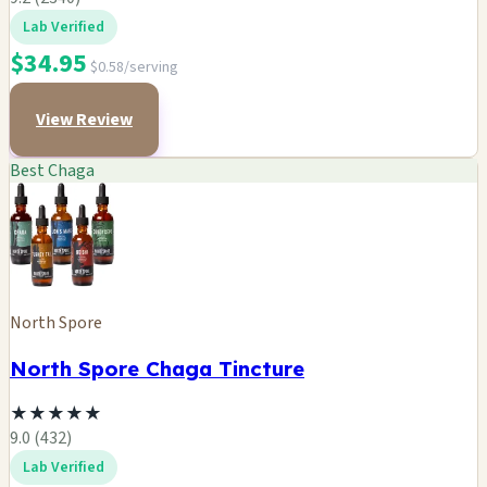
Lab Verified
$34.95
$0.58/serving
View Review
Best Chaga
North Spore
North Spore Chaga Tincture
★
★
★
★
★
9.0 (432)
Lab Verified