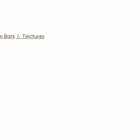
m Bars
💧 Tinctures