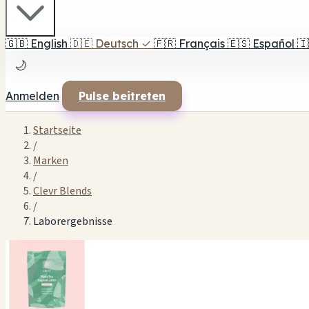
🇬🇧
English
🇩🇪
Deutsch
✓
🇫🇷
Français
🇪🇸
Español
🇮
🌙
Anmelden
Pulse beitreten
Startseite
/
Marken
/
Clevr Blends
/
Laborergebnisse