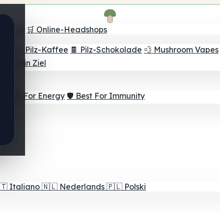
Finder
🛒 Online-Headshops
lver
☕ Pilz-Kaffee
🍫 Pilz-Schokolade
💨 Mushroom Vapes
für dein Ziel
⚡ Best For Energy
🛡️ Best For Immunity
🇹
Italiano
🇳🇱
Nederlands
🇵🇱
Polski