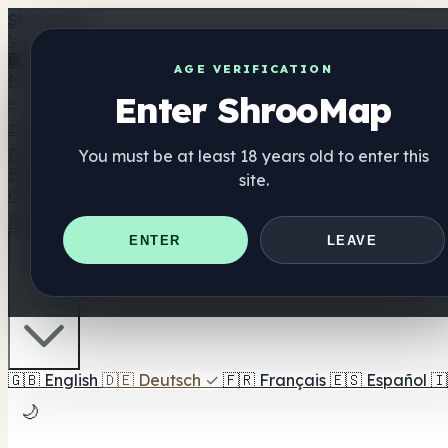
Shroo
Map
Verzeichnis
🏢 Markenverzeichnis
📍 Headshop-Finder
🔮 Smartshop-
AGE VERIFICATION
Nahrungsergänzung
Enter ShrooMap
🍬 Pilz-Gummis
💊 Pilz-Kapseln
💧 Pilz-Tinkturen
🫙 Pilz-Pu
⚖️ Produkte vergleichen
💰 Angebote & Rabatte
🎯 Beste 
Pilze
You must be at least 18 years old to enter this
Best For
site.
😌 Best For Anxiety
😴 Best For Sleep
🧠 Best For Focus
Ratgeber
Quiz
Blog
In der Nähe
ENTER
LEAVE
🇩🇪 DE
🇬🇧
English
🇩🇪
Deutsch
✓
🇫🇷
Français
🇪🇸
Español
🇮
🌙