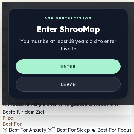
Get the ShrooMap app
AGE VERIFICATION
Enter ShrooMap
Better than mobile web — one tap away
You must be at least 18 years old to enter
Install
this site.
Shroo
Map
Verzeichnis
🏢 Markenverzeichnis
📍 Headshop-Finder
🔮
ENTER
Smartshop-Finder
🛒 Online-Headshops
Nahrungsergänzung
🍬 Pilz-Gummis
💊 Pilz-Kapseln
💧 Pilz-Tinkturen
🫙 Pilz-
LEAVE
Pulver
☕ Pilz-Kaffee
🍫 Pilz-Schokolade
💨 Mushroom
Vapes
🍫 Shroom Bar Hub
😌 Stimmungs-Gummis
⚖️ Produkte vergleichen
💰 Angebote & Rabatte
🎯
Beste für dein Ziel
Pilze
Best For
😌 Best For Anxiety
😴 Best For Sleep
🧠 Best For Focus