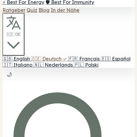
⚡ Best For Energy
🛡️ Best For Immunity
Ratgeber
Quiz
Blog
In der Nähe
🇩🇪 DE
🇬🇧
English
🇩🇪
Deutsch
✓
🇫🇷
Français
🇪🇸
Español
🇮🇹
Italiano
🇳🇱
Nederlands
🇵🇱
Polski
🌙