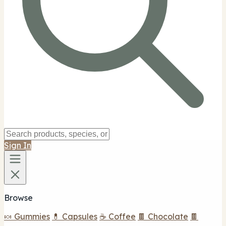
Sign In
Browse
🍬 Gummies
💊 Capsules
☕ Coffee
🍫 Chocolate
🍫