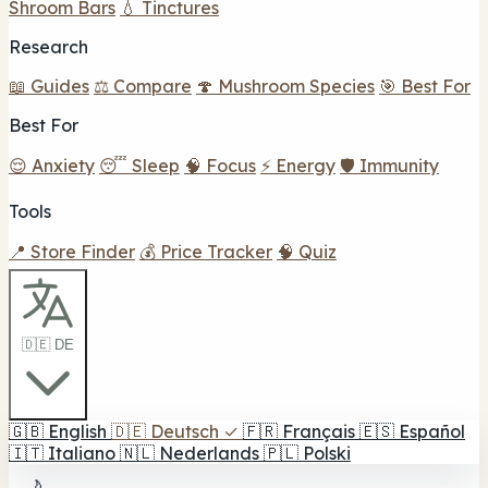
Shroom Bars
💧 Tinctures
Research
📖 Guides
⚖️ Compare
🍄 Mushroom Species
🎯 Best For
Best For
😌 Anxiety
😴 Sleep
🧠 Focus
⚡ Energy
🛡️ Immunity
Tools
📍 Store Finder
💰 Price Tracker
🧠 Quiz
🇩🇪 DE
🇬🇧
English
🇩🇪
Deutsch
✓
🇫🇷
Français
🇪🇸
Español
🇮🇹
Italiano
🇳🇱
Nederlands
🇵🇱
Polski