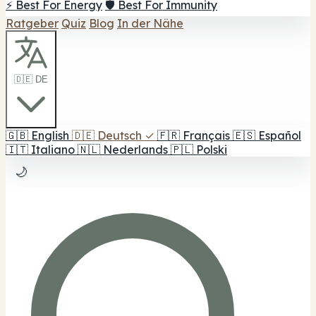
⚡ Best For Energy
🛡️ Best For Immunity
Ratgeber
Quiz
Blog
In der Nähe
🇩🇪 DE
🇬🇧
English
🇩🇪
Deutsch
✓
🇫🇷
Français
🇪🇸
Español
🇮🇹
Italiano
🇳🇱
Nederlands
🇵🇱
Polski
🌙