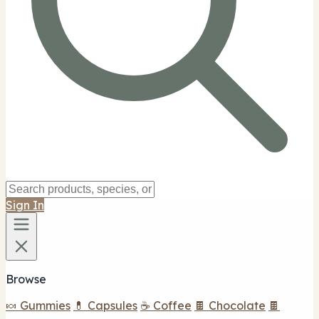
Sign In
Browse
🍬 Gummies
💊 Capsules
☕ Coffee
🍫 Chocolate
🍫