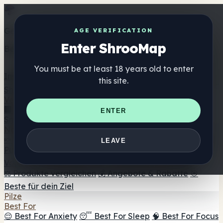
Get the ShrooMap app
AGE VERIFICATION
Enter ShrooMap
Better than mobile web — one tap away
You must be at least 18 years old to enter
Install
this site.
Shroo
Map
Verzeichnis
🏢 Markenverzeichnis
📍 Headshop-Finder
🔮
ENTER
Smartshop-Finder
🛒 Online-Headshops
Nahrungsergänzung
🍬 Pilz-Gummis
💊 Pilz-Kapseln
💧 Pilz-Tinkturen
🫙 Pilz-
LEAVE
Pulver
☕ Pilz-Kaffee
🍫 Pilz-Schokolade
💨 Mushroom
Vapes
🍫 Shroom Bar Hub
😌 Stimmungs-Gummis
⚖️ Produkte vergleichen
💰 Angebote & Rabatte
🎯
Beste für dein Ziel
Pilze
Best For
😌 Best For Anxiety
😴 Best For Sleep
🧠 Best For Focus