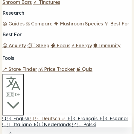
Shroom Bars
💧 Tinctures
Research
📖 Guides
⚖️ Compare
🍄 Mushroom Species
🎯 Best For
Best For
😌 Anxiety
😴 Sleep
🧠 Focus
⚡ Energy
🛡️ Immunity
Tools
📍 Store Finder
💰 Price Tracker
🧠 Quiz
🇩🇪 DE
🇬🇧
English
🇩🇪
Deutsch
✓
🇫🇷
Français
🇪🇸
Español
🇮🇹
Italiano
🇳🇱
Nederlands
🇵🇱
Polski