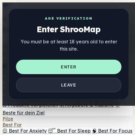
Get the ShrooMap app
AGE VERIFICATION
Enter ShrooMap
Better than mobile web — one tap away
You must be at least 18 years old to enter
Install
this site.
Shroo
Map
Verzeichnis
🏢 Markenverzeichnis
📍 Headshop-Finder
🔮
ENTER
Smartshop-Finder
🛒 Online-Headshops
Nahrungsergänzung
🍬 Pilz-Gummis
💊 Pilz-Kapseln
💧 Pilz-Tinkturen
🫙 Pilz-
LEAVE
Pulver
☕ Pilz-Kaffee
🍫 Pilz-Schokolade
💨 Mushroom
Vapes
🍫 Shroom Bar Hub
😌 Stimmungs-Gummis
⚖️ Produkte vergleichen
💰 Angebote & Rabatte
🎯
Beste für dein Ziel
Pilze
Best For
😌 Best For Anxiety
😴 Best For Sleep
🧠 Best For Focus