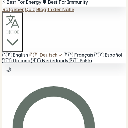
⚡ Best For Energy
🛡️ Best For Immunity
Ratgeber
Quiz
Blog
In der Nähe
🇩🇪 DE
🇬🇧
English
🇩🇪
Deutsch
✓
🇫🇷
Français
🇪🇸
Español
🇮🇹
Italiano
🇳🇱
Nederlands
🇵🇱
Polski
🌙