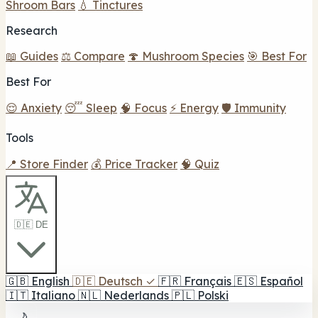
Shroom Bars
💧 Tinctures
Research
📖 Guides
⚖️ Compare
🍄 Mushroom Species
🎯 Best For
Best For
😌 Anxiety
😴 Sleep
🧠 Focus
⚡ Energy
🛡️ Immunity
Tools
📍 Store Finder
💰 Price Tracker
🧠 Quiz
🇩🇪 DE
🇬🇧
English
🇩🇪
Deutsch
✓
🇫🇷
Français
🇪🇸
Español
🇮🇹
Italiano
🇳🇱
Nederlands
🇵🇱
Polski