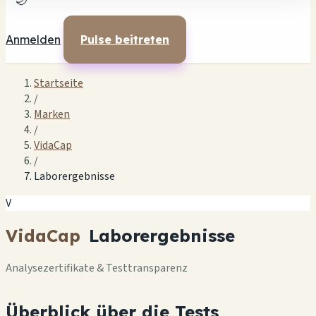
🌙
Anmelden
Pulse beitreten
Startseite
/
Marken
/
VidaCap
/
Laborergebnisse
V
VidaCap
Laborergebnisse
Analysezertifikate & Testtransparenz
Überblick über die Tests