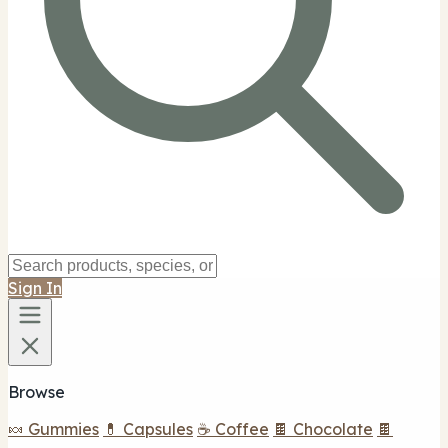
Sign In
Browse
🍬 Gummies
💊 Capsules
☕ Coffee
🍫 Chocolate
🍫