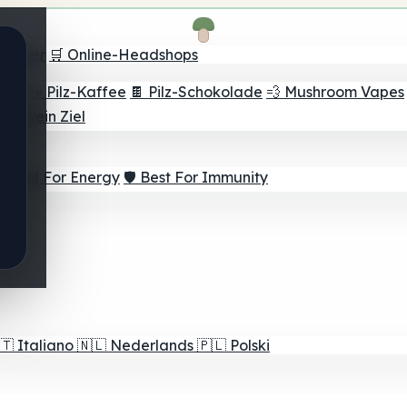
Finder
🛒 Online-Headshops
lver
☕ Pilz-Kaffee
🍫 Pilz-Schokolade
💨 Mushroom Vapes
für dein Ziel
⚡ Best For Energy
🛡️ Best For Immunity
🇹
Italiano
🇳🇱
Nederlands
🇵🇱
Polski