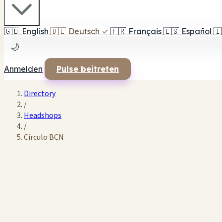
🇬🇧
English
🇩🇪
Deutsch
✓
🇫🇷
Français
🇪🇸
Español
🇮
🌙
Anmelden
Pulse beitreten
Directory
/
Headshops
/
Circulo BCN