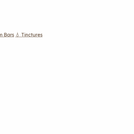
m Bars
💧 Tinctures