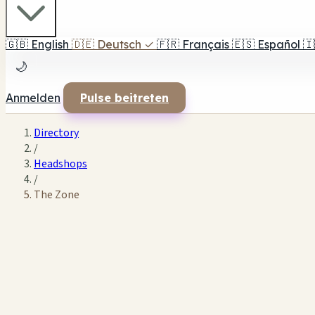
🇬🇧
English
🇩🇪
Deutsch
✓
🇫🇷
Français
🇪🇸
Español
🇮
🌙
Anmelden
Pulse beitreten
Directory
/
Headshops
/
The Zone