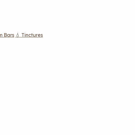
m Bars
💧 Tinctures