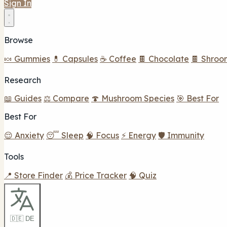
Sign In
Browse
🍬 Gummies
💊 Capsules
☕ Coffee
🍫 Chocolate
🍫 Shroo
Research
📖 Guides
⚖️ Compare
🍄 Mushroom Species
🎯 Best For
Best For
😌 Anxiety
😴 Sleep
🧠 Focus
⚡ Energy
🛡️ Immunity
Tools
📍 Store Finder
💰 Price Tracker
🧠 Quiz
🇩🇪 DE