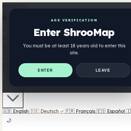
Shroo
Map
Verzeichnis
🏢 Markenverzeichnis
📍 Headshop-Finder
🔮 Smartshop-
AGE VERIFICATION
Nahrungsergänzung
Enter ShrooMap
🍬 Pilz-Gummis
💊 Pilz-Kapseln
💧 Pilz-Tinkturen
🫙 Pilz-Pu
⚖️ Produkte vergleichen
💰 Angebote & Rabatte
🎯 Beste 
Pilze
You must be at least 18 years old to enter this
Best For
site.
😌 Best For Anxiety
😴 Best For Sleep
🧠 Best For Focus
Ratgeber
Quiz
Blog
In der Nähe
ENTER
LEAVE
🇩🇪 DE
🇬🇧
English
🇩🇪
Deutsch
✓
🇫🇷
Français
🇪🇸
Español
🇮
🌙