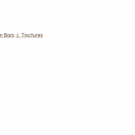
m Bars
💧 Tinctures