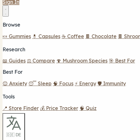
Sign In
Browse
🍬 Gummies
💊 Capsules
☕ Coffee
🍫 Chocolate
🍫 Shroo
Research
📖 Guides
⚖️ Compare
🍄 Mushroom Species
🎯 Best For
Best For
😌 Anxiety
😴 Sleep
🧠 Focus
⚡ Energy
🛡️ Immunity
Tools
📍 Store Finder
💰 Price Tracker
🧠 Quiz
🇩🇪 DE