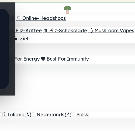
Finder
🛒 Online-Headshops
lver
☕ Pilz-Kaffee
🍫 Pilz-Schokolade
💨 Mushroom Vapes
für dein Ziel
⚡ Best For Energy
🛡️ Best For Immunity
🇹
Italiano
🇳🇱
Nederlands
🇵🇱
Polski