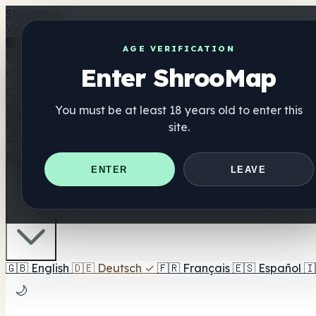
Shroo
Map
Verzeichnis
🏢 Markenverzeichnis
📍 Headshop-Finder
🔮 Smartshop-
AGE VERIFICATION
Nahrungsergänzung
Enter ShrooMap
🍬 Pilz-Gummis
💊 Pilz-Kapseln
💧 Pilz-Tinkturen
🫙 Pilz-Pu
⚖️ Produkte vergleichen
💰 Angebote & Rabatte
🎯 Beste 
Pilze
You must be at least 18 years old to enter this
Best For
site.
😌 Best For Anxiety
😴 Best For Sleep
🧠 Best For Focus
Ratgeber
Quiz
Blog
In der Nähe
ENTER
LEAVE
🇩🇪 DE
🇬🇧
English
🇩🇪
Deutsch
✓
🇫🇷
Français
🇪🇸
Español
🇮
🌙