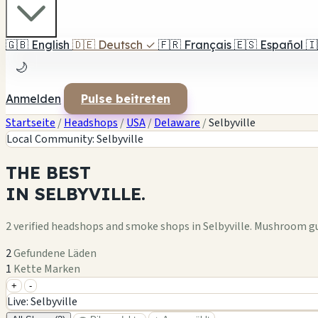
🇬🇧
English
🇩🇪
Deutsch
✓
🇫🇷
Français
🇪🇸
Español
🇮
🌙
Anmelden
Pulse beitreten
Startseite
/
Headshops
/
USA
/
Delaware
/
Selbyville
Local Community: Selbyville
THE
BEST
IN
SELBYVILLE.
2 verified headshops and smoke shops in Selbyville. Mushroom g
2
Gefundene Läden
1
Kette Marken
+
-
+
Live: Selbyville