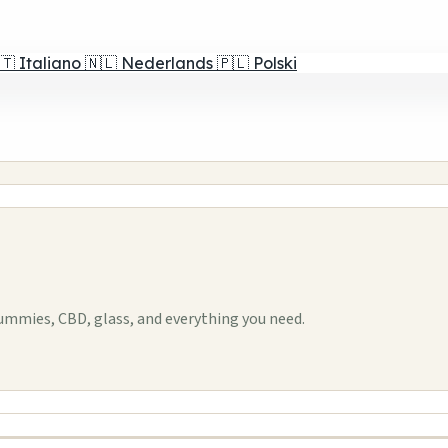
🇹
Italiano
🇳🇱
Nederlands
🇵🇱
Polski
ummies, CBD, glass, and everything you need.
1