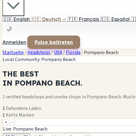
🇬🇧
English
🇩🇪
Deutsch
✓
🇫🇷
Français
🇪🇸
Español
🇮
🌙
Anmelden
Pulse beitreten
Startseite
/
Headshops
/
USA
/
Florida
/
Pompano Beach
Local Community: Pompano Beach
THE
BEST
IN
POMPANO BEACH.
1 verified headshops and smoke shops in Pompano Beach. Mushr
1
Gefundene Läden
1
Kette Marken
+
-
+
Live: Pompano Beach