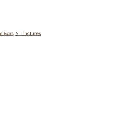
m Bars
💧 Tinctures