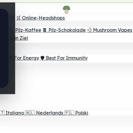
Finder
🛒 Online-Headshops
lver
☕ Pilz-Kaffee
🍫 Pilz-Schokolade
💨 Mushroom Vapes
für dein Ziel
⚡ Best For Energy
🛡️ Best For Immunity
🇹
Italiano
🇳🇱
Nederlands
🇵🇱
Polski