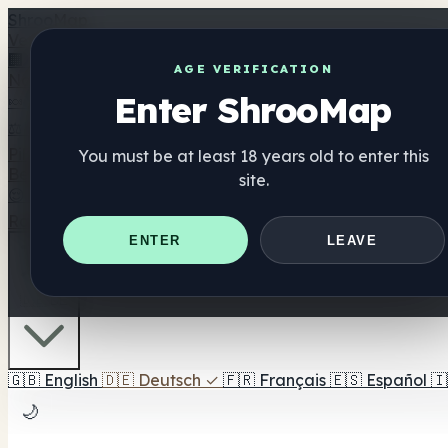
Shroo
Map
Verzeichnis
🏢 Markenverzeichnis
📍 Headshop-Finder
🔮 Smartshop-
AGE VERIFICATION
Nahrungsergänzung
Enter ShrooMap
🍬 Pilz-Gummis
💊 Pilz-Kapseln
💧 Pilz-Tinkturen
🫙 Pilz-Pu
⚖️ Produkte vergleichen
💰 Angebote & Rabatte
🎯 Beste 
Pilze
You must be at least 18 years old to enter this
Best For
site.
😌 Best For Anxiety
😴 Best For Sleep
🧠 Best For Focus
Ratgeber
Quiz
Blog
In der Nähe
ENTER
LEAVE
🇩🇪 DE
🇬🇧
English
🇩🇪
Deutsch
✓
🇫🇷
Français
🇪🇸
Español
🇮
🌙