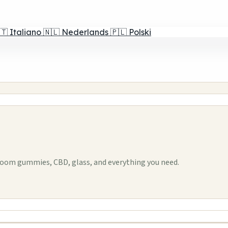
🇹
Italiano
🇳🇱
Nederlands
🇵🇱
Polski
oom gummies, CBD, glass, and everything you need.
1