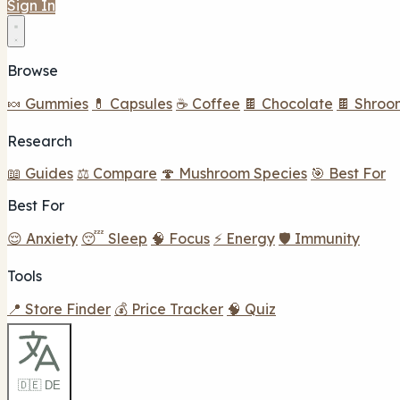
Sign In
Browse
🍬 Gummies
💊 Capsules
☕ Coffee
🍫 Chocolate
🍫 Shroo
Research
📖 Guides
⚖️ Compare
🍄 Mushroom Species
🎯 Best For
Best For
😌 Anxiety
😴 Sleep
🧠 Focus
⚡ Energy
🛡️ Immunity
Tools
📍 Store Finder
💰 Price Tracker
🧠 Quiz
🇩🇪 DE