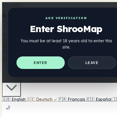
Shroo
Map
Verzeichnis
🏢 Markenverzeichnis
📍 Headshop-Finder
🔮 Smartshop-
AGE VERIFICATION
Nahrungsergänzung
Enter ShrooMap
🍬 Pilz-Gummis
💊 Pilz-Kapseln
💧 Pilz-Tinkturen
🫙 Pilz-Pu
⚖️ Produkte vergleichen
💰 Angebote & Rabatte
🎯 Beste 
Pilze
You must be at least 18 years old to enter this
Best For
site.
😌 Best For Anxiety
😴 Best For Sleep
🧠 Best For Focus
Ratgeber
Quiz
Blog
In der Nähe
ENTER
LEAVE
🇩🇪 DE
🇬🇧
English
🇩🇪
Deutsch
✓
🇫🇷
Français
🇪🇸
Español
🇮
🌙