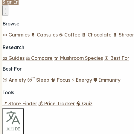
Sign In
Browse
🍬 Gummies
💊 Capsules
☕ Coffee
🍫 Chocolate
🍫 Shroo
Research
📖 Guides
⚖️ Compare
🍄 Mushroom Species
🎯 Best For
Best For
😌 Anxiety
😴 Sleep
🧠 Focus
⚡ Energy
🛡️ Immunity
Tools
📍 Store Finder
💰 Price Tracker
🧠 Quiz
🇩🇪 DE