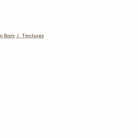
m Bars
💧 Tinctures