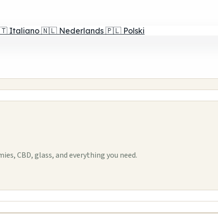
🇹
Italiano
🇳🇱
Nederlands
🇵🇱
Polski
es, CBD, glass, and everything you need.