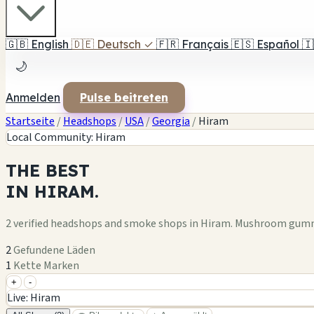
🇬🇧
English
🇩🇪
Deutsch
✓
🇫🇷
Français
🇪🇸
Español
🇮
🌙
Anmelden
Pulse beitreten
Startseite
/
Headshops
/
USA
/
Georgia
/
Hiram
Local Community: Hiram
THE
BEST
IN
HIRAM.
2 verified headshops and smoke shops in Hiram. Mushroom gummi
2
Gefundene Läden
1
Kette Marken
+
-
+
Live: Hiram