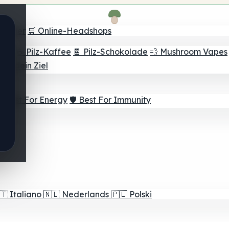
Finder
🛒 Online-Headshops
lver
☕ Pilz-Kaffee
🍫 Pilz-Schokolade
💨 Mushroom Vapes
für dein Ziel
⚡ Best For Energy
🛡️ Best For Immunity
🇹
Italiano
🇳🇱
Nederlands
🇵🇱
Polski