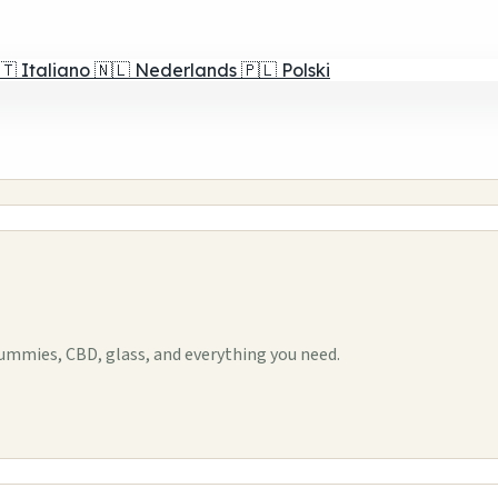
🇹
Italiano
🇳🇱
Nederlands
🇵🇱
Polski
ummies, CBD, glass, and everything you need.
1