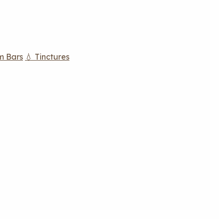
m Bars
💧 Tinctures