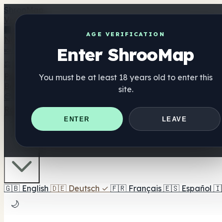
Shroo
Map
Verzeichnis
🏢 Markenverzeichnis
📍 Headshop-Finder
🔮 Smartshop-
AGE VERIFICATION
Nahrungsergänzung
Enter ShrooMap
🍬 Pilz-Gummis
💊 Pilz-Kapseln
💧 Pilz-Tinkturen
🫙 Pilz-Pu
⚖️ Produkte vergleichen
💰 Angebote & Rabatte
🎯 Beste 
Pilze
You must be at least 18 years old to enter this
Best For
site.
😌 Best For Anxiety
😴 Best For Sleep
🧠 Best For Focus
Ratgeber
Quiz
Blog
In der Nähe
ENTER
LEAVE
🇩🇪 DE
🇬🇧
English
🇩🇪
Deutsch
✓
🇫🇷
Français
🇪🇸
Español
🇮
🌙