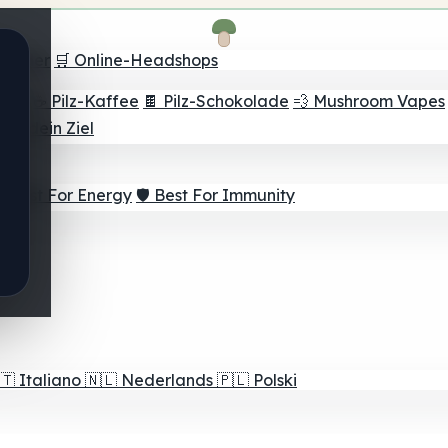
Finder
🛒 Online-Headshops
lver
☕ Pilz-Kaffee
🍫 Pilz-Schokolade
💨 Mushroom Vapes
für dein Ziel
⚡ Best For Energy
🛡️ Best For Immunity
🇹
Italiano
🇳🇱
Nederlands
🇵🇱
Polski