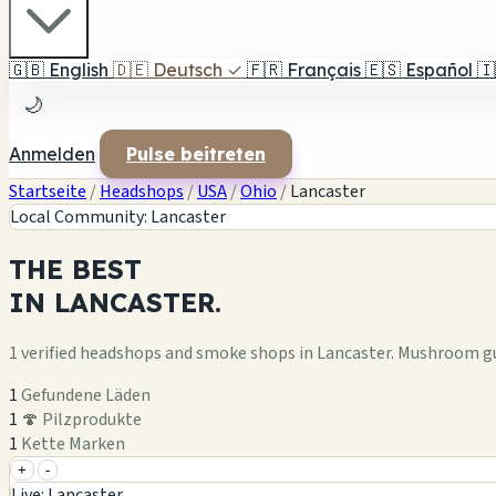
🇬🇧
English
🇩🇪
Deutsch
✓
🇫🇷
Français
🇪🇸
Español
🇮
🌙
Anmelden
Pulse beitreten
Startseite
/
Headshops
/
USA
/
Ohio
/
Lancaster
Local Community: Lancaster
THE
BEST
IN
LANCASTER.
1 verified headshops and smoke shops in Lancaster. Mushroom g
1
Gefundene Läden
1
🍄 Pilzprodukte
1
Kette Marken
+
-
+
Live: Lancaster