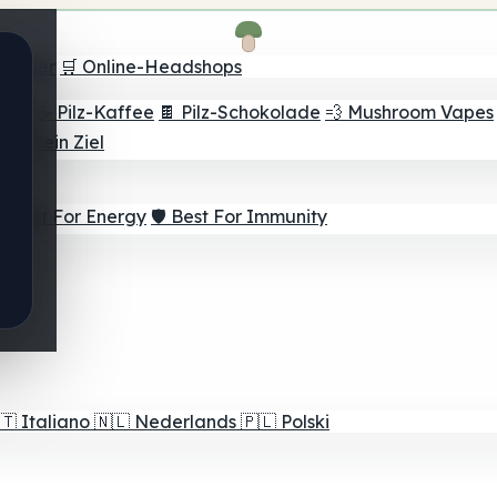
Finder
🛒 Online-Headshops
lver
☕ Pilz-Kaffee
🍫 Pilz-Schokolade
💨 Mushroom Vapes
für dein Ziel
⚡ Best For Energy
🛡️ Best For Immunity
🇹
Italiano
🇳🇱
Nederlands
🇵🇱
Polski