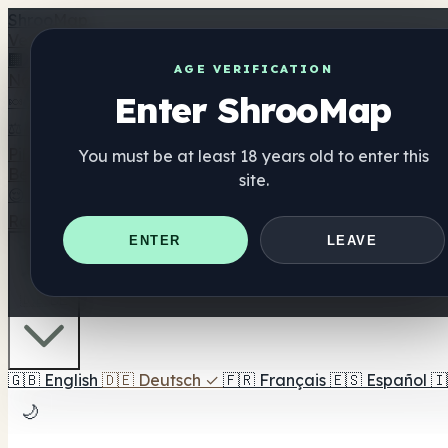
Shroo
Map
Verzeichnis
🏢 Markenverzeichnis
📍 Headshop-Finder
🔮 Smartshop-
AGE VERIFICATION
Nahrungsergänzung
Enter ShrooMap
🍬 Pilz-Gummis
💊 Pilz-Kapseln
💧 Pilz-Tinkturen
🫙 Pilz-Pu
⚖️ Produkte vergleichen
💰 Angebote & Rabatte
🎯 Beste 
Pilze
You must be at least 18 years old to enter this
Best For
site.
😌 Best For Anxiety
😴 Best For Sleep
🧠 Best For Focus
Ratgeber
Quiz
Blog
In der Nähe
ENTER
LEAVE
🇩🇪 DE
🇬🇧
English
🇩🇪
Deutsch
✓
🇫🇷
Français
🇪🇸
Español
🇮
🌙