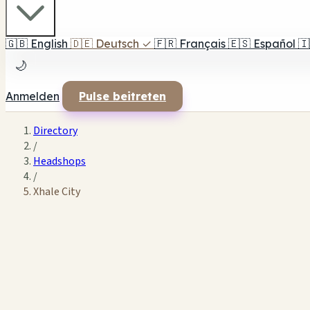
🇬🇧
English
🇩🇪
Deutsch
✓
🇫🇷
Français
🇪🇸
Español
🇮
🌙
Anmelden
Pulse beitreten
Directory
/
Headshops
/
Xhale City