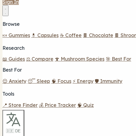
Sign In
Browse
🍬 Gummies
💊 Capsules
☕ Coffee
🍫 Chocolate
🍫 Shroo
Research
📖 Guides
⚖️ Compare
🍄 Mushroom Species
🎯 Best For
Best For
😌 Anxiety
😴 Sleep
🧠 Focus
⚡ Energy
🛡️ Immunity
Tools
📍 Store Finder
💰 Price Tracker
🧠 Quiz
🇩🇪 DE