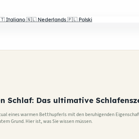
🇹
Italiano
🇳🇱
Nederlands
🇵🇱
Polski
n Schlaf: Das ultimative Schlafensz
ual eines warmen Betthupferls mit den beruhigenden Eigenschaften
tem Grund. Hier ist, was Sie wissen müssen.