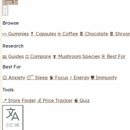
Sign In
Browse
🍬 Gummies
💊 Capsules
☕ Coffee
🍫 Chocolate
🍫 Shroo
Research
📖 Guides
⚖️ Compare
🍄 Mushroom Species
🎯 Best For
Best For
😌 Anxiety
😴 Sleep
🧠 Focus
⚡ Energy
🛡️ Immunity
Tools
📍 Store Finder
💰 Price Tracker
🧠 Quiz
🇩🇪 DE