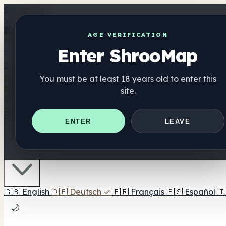
Shroo
Map
Verzeichnis
🏢 Markenverzeichnis
📍 Headshop-Finder
🔮 Smartshop-
AGE VERIFICATION
Nahrungsergänzung
Enter ShrooMap
🍬 Pilz-Gummis
💊 Pilz-Kapseln
💧 Pilz-Tinkturen
🫙 Pilz-Pu
⚖️ Produkte vergleichen
💰 Angebote & Rabatte
🎯 Beste 
Pilze
You must be at least 18 years old to enter this
Best For
site.
😌 Best For Anxiety
😴 Best For Sleep
🧠 Best For Focus
Ratgeber
Quiz
Blog
In der Nähe
ENTER
LEAVE
🇩🇪 DE
🇬🇧
English
🇩🇪
Deutsch
✓
🇫🇷
Français
🇪🇸
Español
🇮
🌙