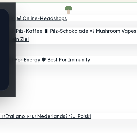
Finder
🛒 Online-Headshops
lver
☕ Pilz-Kaffee
🍫 Pilz-Schokolade
💨 Mushroom Vapes
für dein Ziel
⚡ Best For Energy
🛡️ Best For Immunity
🇹
Italiano
🇳🇱
Nederlands
🇵🇱
Polski