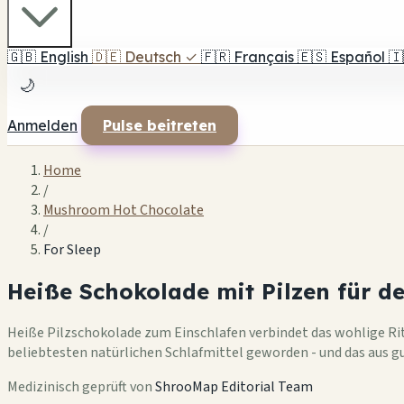
🇬🇧
English
🇩🇪
Deutsch
✓
🇫🇷
Français
🇪🇸
Español
🇮
🌙
Anmelden
Pulse beitreten
Home
/
Mushroom Hot Chocolate
/
For Sleep
Heiße Schokolade mit Pilzen für de
Heiße Pilzschokolade zum Einschlafen verbindet das wohlige Rit
beliebtesten natürlichen Schlafmittel geworden - und das aus gu
Medizinisch geprüft von
ShrooMap Editorial Team