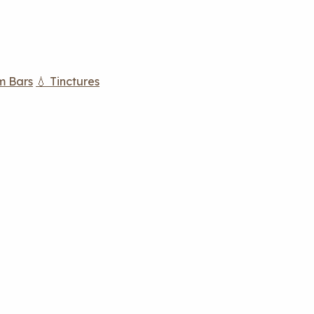
m Bars
💧 Tinctures