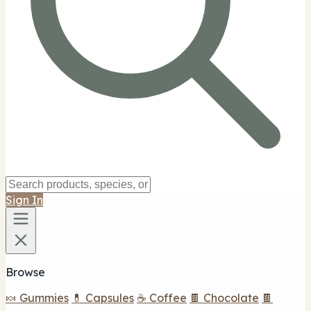
Sign In
Browse
🍬 Gummies
💊 Capsules
☕ Coffee
🍫 Chocolate
🍫