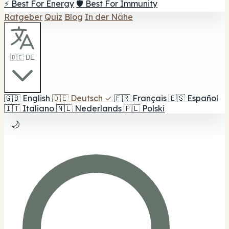
⚡ Best For Energy
🛡️ Best For Immunity
Ratgeber
Quiz
Blog
In der Nähe
🇩🇪 DE
🇬🇧
English
🇩🇪
Deutsch
✓
🇫🇷
Français
🇪🇸
Español
🇮🇹
Italiano
🇳🇱
Nederlands
🇵🇱
Polski
🌙