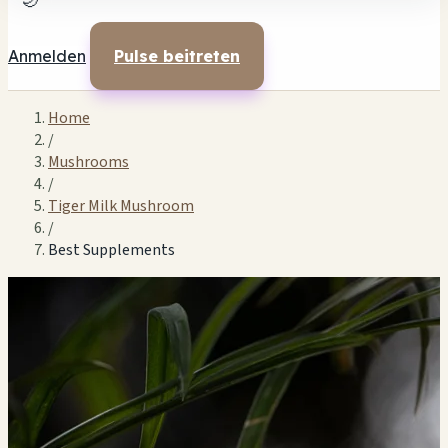
🌙
Anmelden
Pulse beitreten
Home
/
Mushrooms
/
Tiger Milk Mushroom
/
Best Supplements