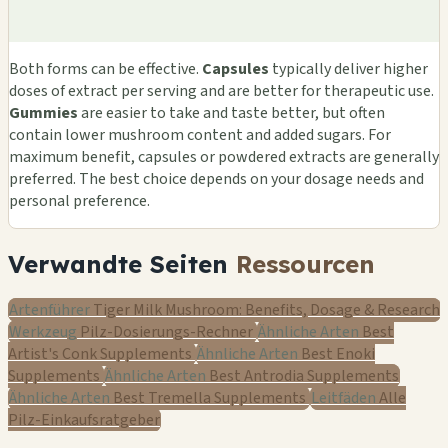
Both forms can be effective.
Capsules
typically deliver higher
doses of extract per serving and are better for therapeutic use.
Gummies
are easier to take and taste better, but often
contain lower mushroom content and added sugars. For
maximum benefit, capsules or powdered extracts are generally
preferred. The best choice depends on your dosage needs and
personal preference.
Verwandte Seiten
Ressourcen
Artenführer
Tiger Milk Mushroom: Benefits, Dosage & Research
Werkzeug
Pilz-Dosierungs-Rechner
Ähnliche Arten
Best
Artist's Conk Supplements
Ähnliche Arten
Best Enoki
Supplements
Ähnliche Arten
Best Antrodia Supplements
Ähnliche Arten
Best Tremella Supplements
Leitfäden
Alle
Pilz-Einkaufsratgeber