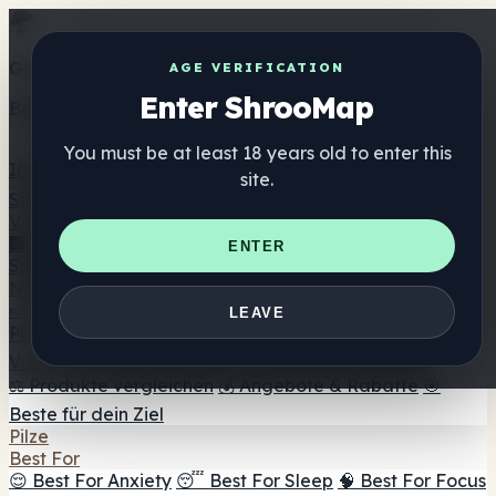
Get the ShrooMap app
AGE VERIFICATION
Enter ShrooMap
Better than mobile web — one tap away
You must be at least 18 years old to enter this
Install
site.
Shroo
Map
Verzeichnis
🏢 Markenverzeichnis
📍 Headshop-Finder
🔮
ENTER
Smartshop-Finder
🛒 Online-Headshops
Nahrungsergänzung
🍬 Pilz-Gummis
💊 Pilz-Kapseln
💧 Pilz-Tinkturen
🫙 Pilz-
LEAVE
Pulver
☕ Pilz-Kaffee
🍫 Pilz-Schokolade
💨 Mushroom
Vapes
🍫 Shroom Bar Hub
😌 Stimmungs-Gummis
⚖️ Produkte vergleichen
💰 Angebote & Rabatte
🎯
Beste für dein Ziel
Pilze
Best For
😌 Best For Anxiety
😴 Best For Sleep
🧠 Best For Focus