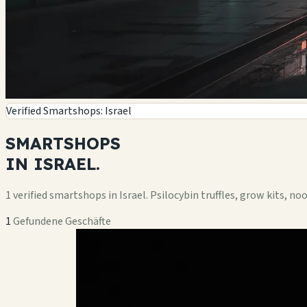
Verified Smartshops: Israel
SMARTSHOPS
IN
ISRAEL.
1 verified smartshops in Israel. Psilocybin truffles, grow kits, n
1
Gefundene Geschäfte