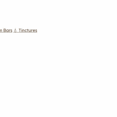
m Bars
💧 Tinctures