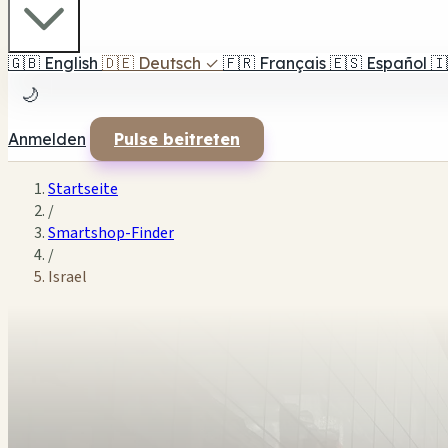
🇬🇧
English
🇩🇪
Deutsch
✓
🇫🇷
Français
🇪🇸
Español
🇮
🌙
Anmelden
Pulse beitreten
Startseite
/
Smartshop-Finder
/
Israel