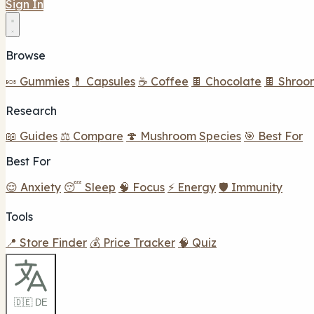
Sign In
Browse
🍬 Gummies
💊 Capsules
☕ Coffee
🍫 Chocolate
🍫 Shroo
Research
📖 Guides
⚖️ Compare
🍄 Mushroom Species
🎯 Best For
Best For
😌 Anxiety
😴 Sleep
🧠 Focus
⚡ Energy
🛡️ Immunity
Tools
📍 Store Finder
💰 Price Tracker
🧠 Quiz
🇩🇪 DE