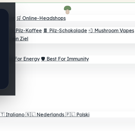
Finder
🛒 Online-Headshops
lver
☕ Pilz-Kaffee
🍫 Pilz-Schokolade
💨 Mushroom Vapes
für dein Ziel
⚡ Best For Energy
🛡️ Best For Immunity
🇹
Italiano
🇳🇱
Nederlands
🇵🇱
Polski