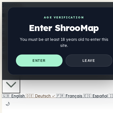
Shroo
Map
Verzeichnis
🏢 Markenverzeichnis
📍 Headshop-Finder
🔮 Smartshop-
AGE VERIFICATION
Nahrungsergänzung
Enter ShrooMap
🍬 Pilz-Gummis
💊 Pilz-Kapseln
💧 Pilz-Tinkturen
🫙 Pilz-Pu
⚖️ Produkte vergleichen
💰 Angebote & Rabatte
🎯 Beste 
Pilze
You must be at least 18 years old to enter this
Best For
site.
😌 Best For Anxiety
😴 Best For Sleep
🧠 Best For Focus
Ratgeber
Quiz
Blog
In der Nähe
ENTER
LEAVE
🇩🇪 DE
🇬🇧
English
🇩🇪
Deutsch
✓
🇫🇷
Français
🇪🇸
Español
🇮
🌙