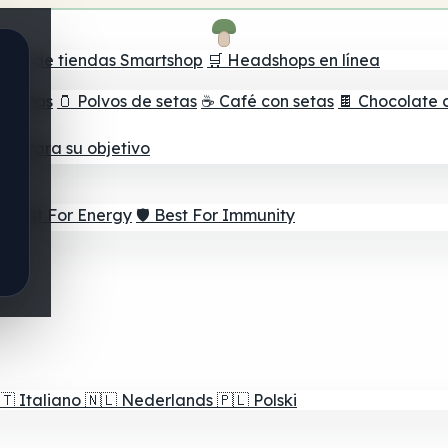
ador de tiendas Smartshop
🛒 Headshops en línea
e setas
🫙 Polvos de setas
☕ Café con setas
🍫 Chocolate 
jor para su objetivo
⚡ Best For Energy
🛡️ Best For Immunity
🇹
Italiano
🇳🇱
Nederlands
🇵🇱
Polski