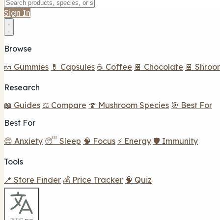
Sign In
Browse
🍬 Gummies
💊 Capsules
☕ Coffee
🍫 Chocolate
🍫 Shroo
Research
📖 Guides
⚖️ Compare
🍄 Mushroom Species
🎯 Best For
Best For
😌 Anxiety
😴 Sleep
🧠 Focus
⚡ Energy
🛡️ Immunity
Tools
📍 Store Finder
💰 Price Tracker
🧠 Quiz