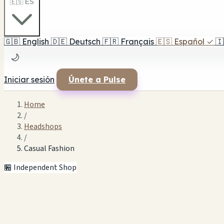
🇪🇸 ES
🇬🇧
English
🇩🇪
Deutsch
🇫🇷
Français
🇪🇸
Español
✓
🇮
🌙
Iniciar sesión
Únete a Pulse
Home
/
Headshops
/
Casual Fashion
🏪 Independent Shop