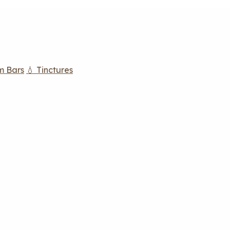
m Bars
💧 Tinctures