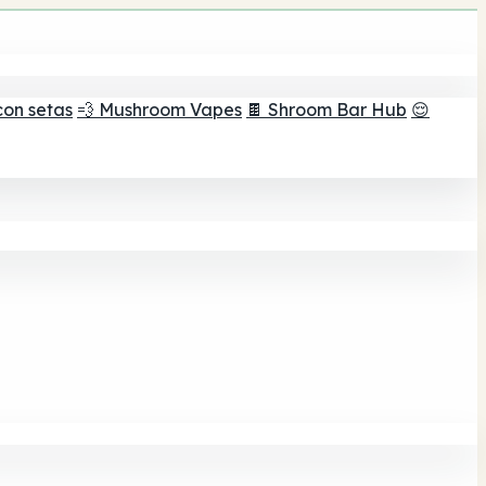
con setas
💨 Mushroom Vapes
🍫 Shroom Bar Hub
😌