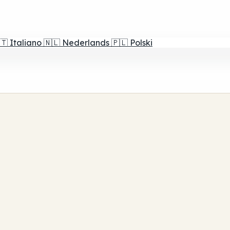
🇹
Italiano
🇳🇱
Nederlands
🇵🇱
Polski