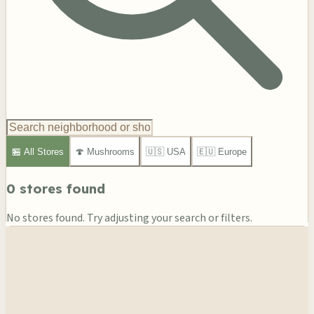
🏪
All Stores
🍄
Mushrooms
🇺🇸
USA
🇪🇺
Europe
0
stores found
No stores found. Try adjusting your search or filters.
Leaflet
|
©
OSM
©
CARTO
+
−