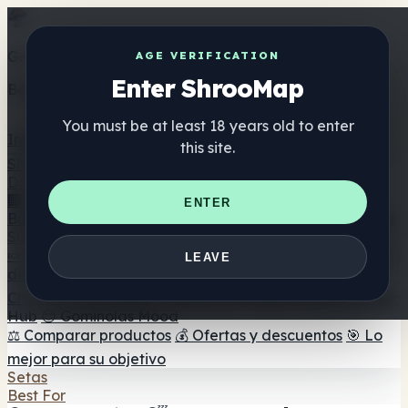
Get the ShrooMap app
AGE VERIFICATION
Enter ShrooMap
Better than mobile web — one tap away
You must be at least 18 years old to enter
Install
this site.
Shroo
Map
Directorio
🏢 Directorio de marcas
📍 Buscador de tiendas
🔮
ENTER
Buscador de tiendas Smartshop
🛒 Headshops en línea
Suplementos
🍬 Gominolas de setas
💊 Cápsulas de setas
💧 Tinturas
LEAVE
de setas
🫙 Polvos de setas
☕ Café con setas
🍫
Chocolate con setas
💨 Mushroom Vapes
🍫 Shroom Bar
Hub
😌 Gominolas Mood
⚖️ Comparar productos
💰 Ofertas y descuentos
🎯 Lo
mejor para su objetivo
Setas
Best For