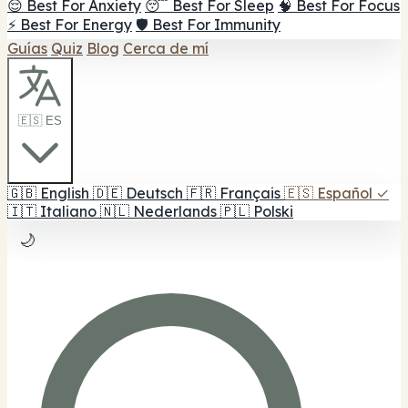
😌 Best For Anxiety
😴 Best For Sleep
🧠 Best For Focus
⚡ Best For Energy
🛡️ Best For Immunity
Guías
Quiz
Blog
Cerca de mí
🇪🇸 ES
🇬🇧
English
🇩🇪
Deutsch
🇫🇷
Français
🇪🇸
Español
✓
🇮🇹
Italiano
🇳🇱
Nederlands
🇵🇱
Polski
🌙