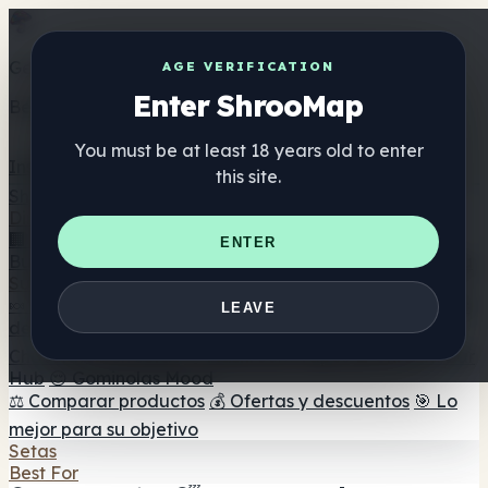
Get the ShrooMap app
AGE VERIFICATION
Enter ShrooMap
Better than mobile web — one tap away
You must be at least 18 years old to enter
Install
this site.
Shroo
Map
Directorio
🏢 Directorio de marcas
📍 Buscador de tiendas
🔮
ENTER
Buscador de tiendas Smartshop
🛒 Headshops en línea
Suplementos
🍬 Gominolas de setas
💊 Cápsulas de setas
💧 Tinturas
LEAVE
de setas
🫙 Polvos de setas
☕ Café con setas
🍫
Chocolate con setas
💨 Mushroom Vapes
🍫 Shroom Bar
Hub
😌 Gominolas Mood
⚖️ Comparar productos
💰 Ofertas y descuentos
🎯 Lo
mejor para su objetivo
Setas
Best For