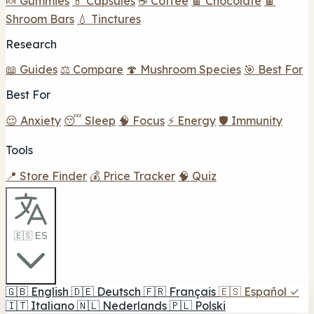
🍬 Gummies
💊 Capsules
☕ Coffee
🍫 Chocolate
🍫
Shroom Bars
💧 Tinctures
Research
📖 Guides
⚖️ Compare
🍄 Mushroom Species
🎯 Best For
Best For
😌 Anxiety
😴 Sleep
🧠 Focus
⚡ Energy
🛡️ Immunity
Tools
📍 Store Finder
💰 Price Tracker
🧠 Quiz
🇪🇸 ES
🇬🇧
English
🇩🇪
Deutsch
🇫🇷
Français
🇪🇸
Español
✓
🇮🇹
Italiano
🇳🇱
Nederlands
🇵🇱
Polski