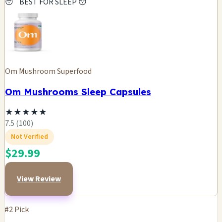
😴 BEST FOR SLEEP 😴
Om Mushroom Superfood
Om Mushrooms Sleep Capsules
★
★
★
★
★
7.5 (100)
Not Verified
$29.99
View Review
#2 Pick