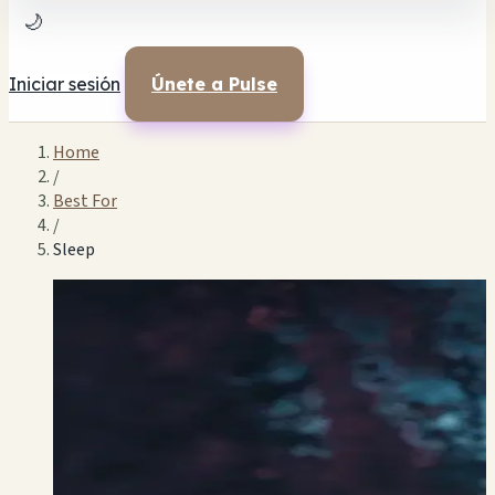
🌙
Iniciar sesión
Únete a Pulse
Home
/
Best For
/
Sleep