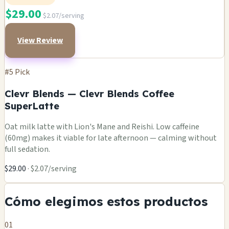
$29.00
$2.07/serving
View Review
#5 Pick
Clevr Blends — Clevr Blends Coffee
SuperLatte
Oat milk latte with Lion's Mane and Reishi. Low caffeine
(60mg) makes it viable for late afternoon — calming without
full sedation.
$29.00
· $2.07/serving
Cómo elegimos estos productos
01