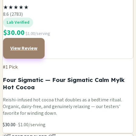
★
★
★
★
★
8.6 (2783)
Lab Verified
$30.00
$1.00/serving
View Review
#1 Pick
Four Sigmatic — Four Sigmatic Calm Mylk
Hot Cocoa
Reishi-infused hot cocoa that doubles as a bedtime ritual.
Organic, dairy-free, and genuinely relaxing — our testers'
favorite for winding down.
$30.00
· $1.00/serving