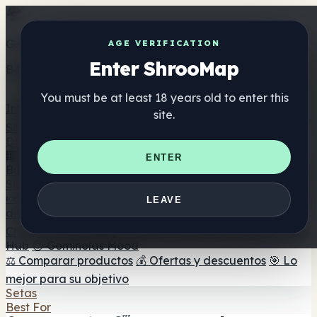
Get the ShrooMap app
AGE VERIFICATION
Enter ShrooMap
Better than mobile web — one tap away
You must be at least 18 years old to enter this
Install
site.
Shroo
Map
Directorio
🏢 Directorio de marcas
📍 Buscador de tiendas
🔮
ENTER
Buscador de tiendas Smartshop
🛒 Headshops en línea
Suplementos
🍬 Gominolas de setas
💊 Cápsulas de setas
💧 Tinturas
LEAVE
de setas
🫙 Polvos de setas
☕ Café con setas
🍫
Chocolate con setas
💨 Mushroom Vapes
🍫 Shroom Bar
Hub
😌 Gominolas Mood
⚖️ Comparar productos
💰 Ofertas y descuentos
🎯 Lo
mejor para su objetivo
Setas
Best For