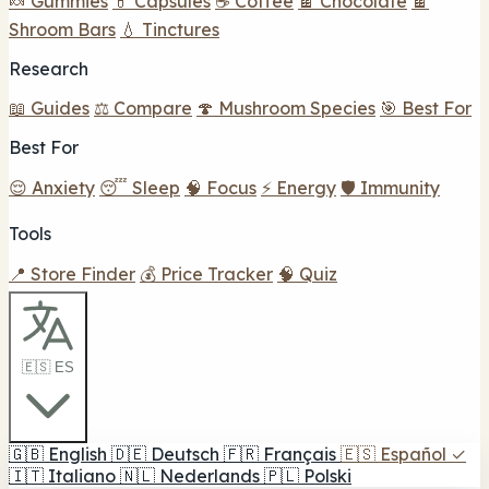
🍬 Gummies
💊 Capsules
☕ Coffee
🍫 Chocolate
🍫
Shroom Bars
💧 Tinctures
Research
📖 Guides
⚖️ Compare
🍄 Mushroom Species
🎯 Best For
Best For
😌 Anxiety
😴 Sleep
🧠 Focus
⚡ Energy
🛡️ Immunity
Tools
📍 Store Finder
💰 Price Tracker
🧠 Quiz
🇪🇸 ES
🇬🇧
English
🇩🇪
Deutsch
🇫🇷
Français
🇪🇸
Español
✓
🇮🇹
Italiano
🇳🇱
Nederlands
🇵🇱
Polski