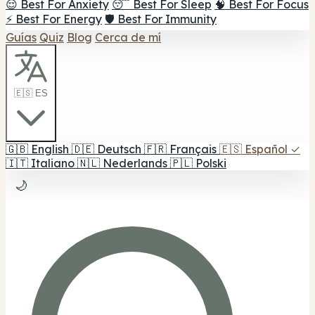
😌 Best For Anxiety
😴 Best For Sleep
🧠 Best For Focus
⚡ Best For Energy
🛡️ Best For Immunity
Guías
Quiz
Blog
Cerca de mí
🇪🇸 ES
🇬🇧
English
🇩🇪
Deutsch
🇫🇷
Français
🇪🇸
Español
✓
🇮🇹
Italiano
🇳🇱
Nederlands
🇵🇱
Polski
🌙