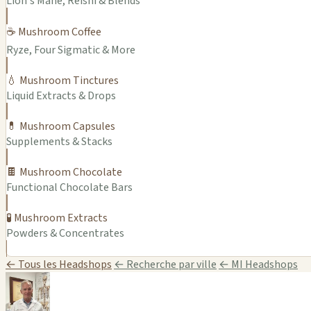
Lion's Mane, Reishi & Blends
☕ Mushroom Coffee
Ryze, Four Sigmatic & More
💧 Mushroom Tinctures
Liquid Extracts & Drops
💊 Mushroom Capsules
Supplements & Stacks
🍫 Mushroom Chocolate
Functional Chocolate Bars
🧪 Mushroom Extracts
Powders & Concentrates
← Tous les Headshops
← Recherche par ville
← MI Headshops