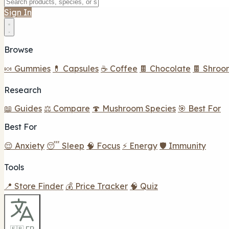
Sign In
Browse
🍬 Gummies
💊 Capsules
☕ Coffee
🍫 Chocolate
🍫 Shroo
Research
📖 Guides
⚖️ Compare
🍄 Mushroom Species
🎯 Best For
Best For
😌 Anxiety
😴 Sleep
🧠 Focus
⚡ Energy
🛡️ Immunity
Tools
📍 Store Finder
💰 Price Tracker
🧠 Quiz