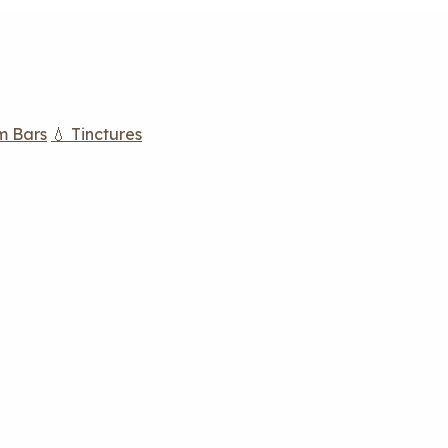
m Bars
💧 Tinctures