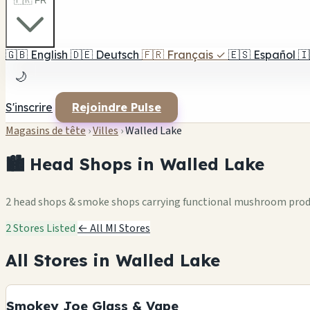
🇫🇷 FR
🇬🇧
English
🇩🇪
Deutsch
🇫🇷
Français
✓
🇪🇸
Español
🇮
🌙
S'inscrire
Rejoindre Pulse
Magasins de tête
›
Villes
›
Walled Lake
🏙️ Head Shops in Walled Lake
2 head shops & smoke shops carrying functional mushroom pro
2 Stores Listed
← All MI Stores
All Stores in Walled Lake
Smokey Joe Glass & Vape