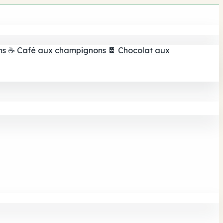
ns
☕ Café aux champignons
🍫 Chocolat aux