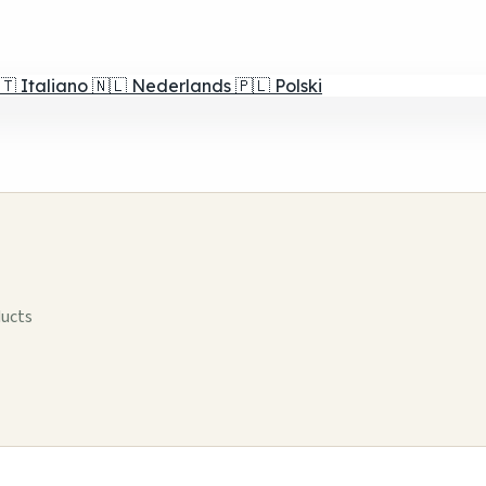
🇹
Italiano
🇳🇱
Nederlands
🇵🇱
Polski
ducts