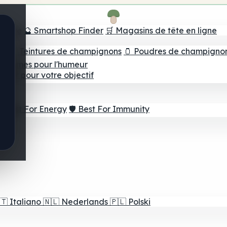
e tête
🔮 Smartshop Finder
🛒 Magasins de tête en ligne
ns
💧 Teintures de champignons
🫙 Poudres de champigno
 Gommes pour l'humeur
lleur pour votre objectif
⚡ Best For Energy
🛡️ Best For Immunity
🇹
Italiano
🇳🇱
Nederlands
🇵🇱
Polski