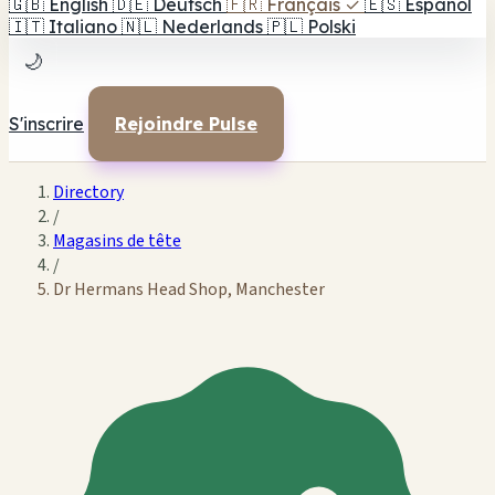
🇬🇧
English
🇩🇪
Deutsch
🇫🇷
Français
✓
🇪🇸
Español
🇮🇹
Italiano
🇳🇱
Nederlands
🇵🇱
Polski
🌙
S'inscrire
Rejoindre Pulse
Directory
/
Magasins de tête
/
Dr Hermans Head Shop, Manchester