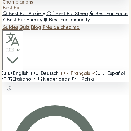
Champignons
Best For
😌 Best For Anxiety
😴 Best For Sleep
🧠 Best For Focus
⚡ Best For Energy
🛡️ Best For Immunity
Guides
Quiz
Blog
Près de chez moi
🇫🇷 FR
🇬🇧
English
🇩🇪
Deutsch
🇫🇷
Français
✓
🇪🇸
Español
🇮🇹
Italiano
🇳🇱
Nederlands
🇵🇱
Polski
🌙