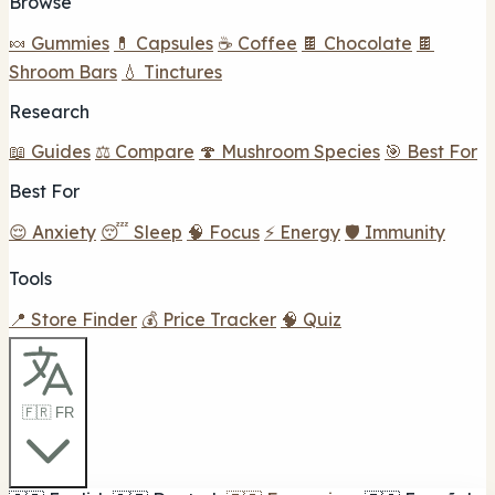
Browse
🍬 Gummies
💊 Capsules
☕ Coffee
🍫 Chocolate
🍫
Shroom Bars
💧 Tinctures
Research
📖 Guides
⚖️ Compare
🍄 Mushroom Species
🎯 Best For
Best For
😌 Anxiety
😴 Sleep
🧠 Focus
⚡ Energy
🛡️ Immunity
Tools
📍 Store Finder
💰 Price Tracker
🧠 Quiz
🇫🇷 FR