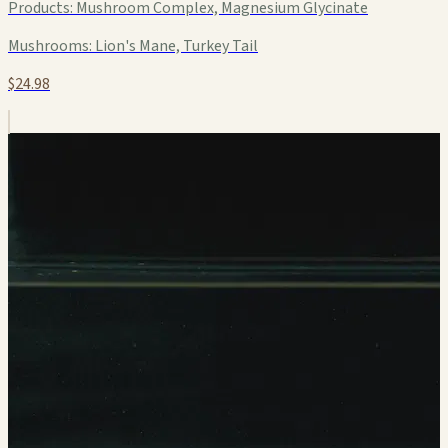
Products:
Mushroom Complex, Magnesium Glycinate
Mushrooms:
Lion's Mane, Turkey Tail
$24.98