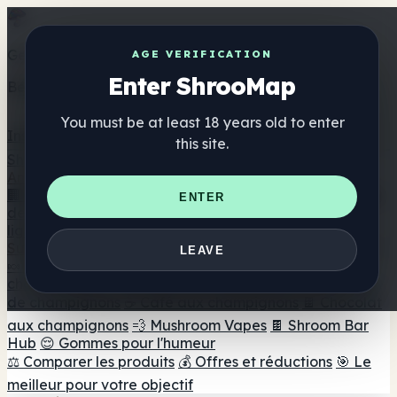
Get the ShrooMap app
AGE VERIFICATION
Enter ShrooMap
Better than mobile web — one tap away
You must be at least 18 years old to enter
Install
this site.
Shroo
Map
Annuaire
🏢 Répertoire des marques
📍 Recherche d'un magasin
ENTER
de tête
🔮 Smartshop Finder
🛒 Magasins de tête en
ligne
Suppléments
LEAVE
🍬 Gommes aux champignons
💊 Capsules de
champignons
💧 Teintures de champignons
🫙 Poudres
de champignons
☕ Café aux champignons
🍫 Chocolat
aux champignons
💨 Mushroom Vapes
🍫 Shroom Bar
Hub
😌 Gommes pour l'humeur
⚖️ Comparer les produits
💰 Offres et réductions
🎯 Le
meilleur pour votre objectif