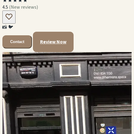
★★★★★
4.5
(New reviews)
📸
🐦
Review Now
Contact