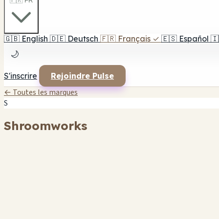
🇫🇷 FR
🇬🇧
English
🇩🇪
Deutsch
🇫🇷
Français
✓
🇪🇸
Español
🇮
🌙
S'inscrire
Rejoindre Pulse
← Toutes les marques
S
Shroomworks