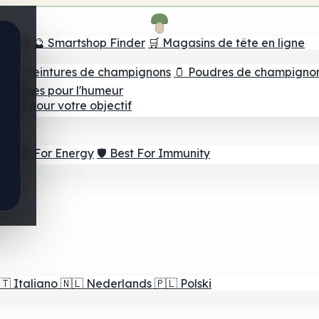
e tête
🔮 Smartshop Finder
🛒 Magasins de tête en ligne
ns
💧 Teintures de champignons
🫙 Poudres de champigno
 Gommes pour l'humeur
lleur pour votre objectif
⚡ Best For Energy
🛡️ Best For Immunity
🇹
Italiano
🇳🇱
Nederlands
🇵🇱
Polski