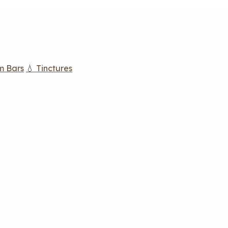
m Bars
💧 Tinctures