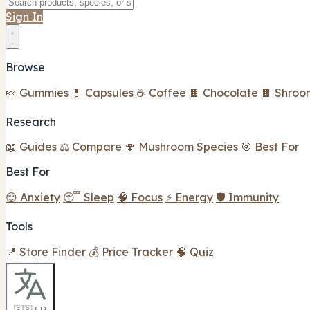
Sign In
Browse
🍬 Gummies
💊 Capsules
☕ Coffee
🍫 Chocolate
🍫 Shroo
Research
📖 Guides
⚖️ Compare
🍄 Mushroom Species
🎯 Best For
Best For
😌 Anxiety
😴 Sleep
🧠 Focus
⚡ Energy
🛡️ Immunity
Tools
📍 Store Finder
💰 Price Tracker
🧠 Quiz