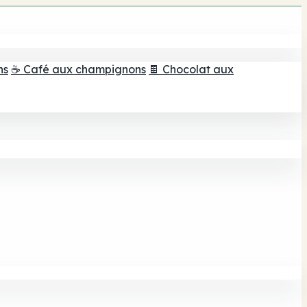
ns
☕ Café aux champignons
🍫 Chocolat aux