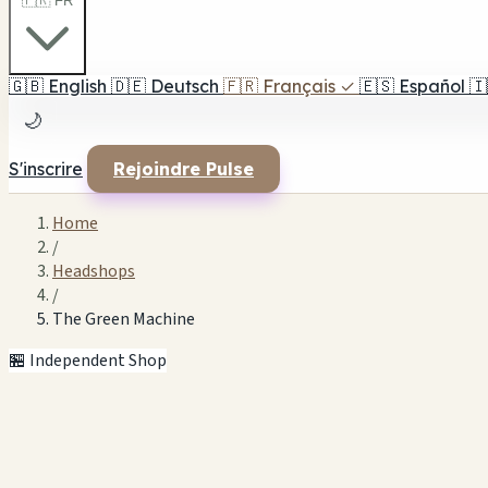
🇫🇷 FR
🇬🇧
English
🇩🇪
Deutsch
🇫🇷
Français
✓
🇪🇸
Español
🇮
🌙
S'inscrire
Rejoindre Pulse
Home
/
Headshops
/
The Green Machine
🏪 Independent Shop