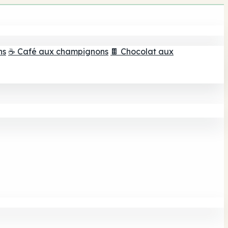
ns
☕ Café aux champignons
🍫 Chocolat aux