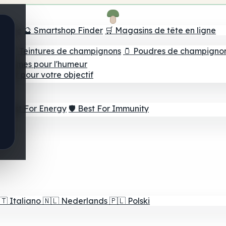
e tête
🔮 Smartshop Finder
🛒 Magasins de tête en ligne
ns
💧 Teintures de champignons
🫙 Poudres de champigno
 Gommes pour l'humeur
lleur pour votre objectif
⚡ Best For Energy
🛡️ Best For Immunity
🇹
Italiano
🇳🇱
Nederlands
🇵🇱
Polski