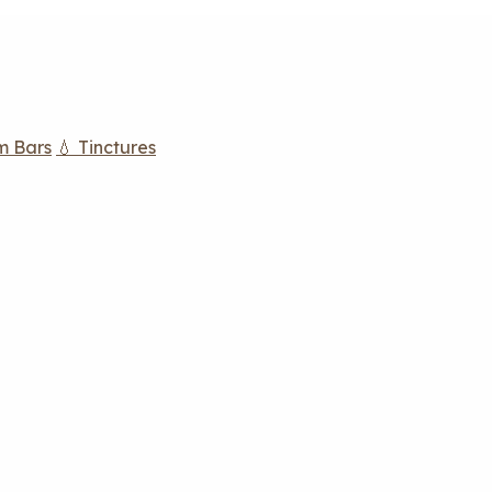
m Bars
💧 Tinctures