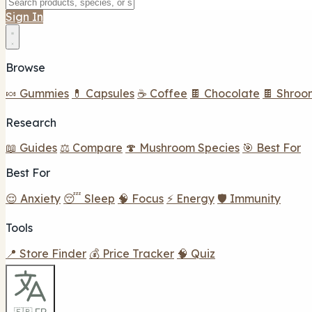
Sign In
Browse
🍬 Gummies
💊 Capsules
☕ Coffee
🍫 Chocolate
🍫 Shroo
Research
📖 Guides
⚖️ Compare
🍄 Mushroom Species
🎯 Best For
Best For
😌 Anxiety
😴 Sleep
🧠 Focus
⚡ Energy
🛡️ Immunity
Tools
📍 Store Finder
💰 Price Tracker
🧠 Quiz