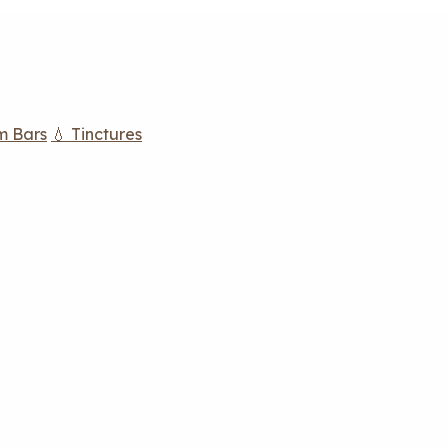
m Bars
💧 Tinctures