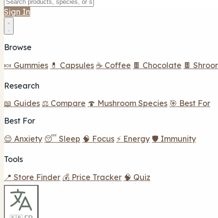
Sign In
Browse
🍬 Gummies
💊 Capsules
☕ Coffee
🍫 Chocolate
🍫 Shroo
Research
📖 Guides
⚖️ Compare
🍄 Mushroom Species
🎯 Best For
Best For
😌 Anxiety
😴 Sleep
🧠 Focus
⚡ Energy
🛡️ Immunity
Tools
📍 Store Finder
💰 Price Tracker
🧠 Quiz