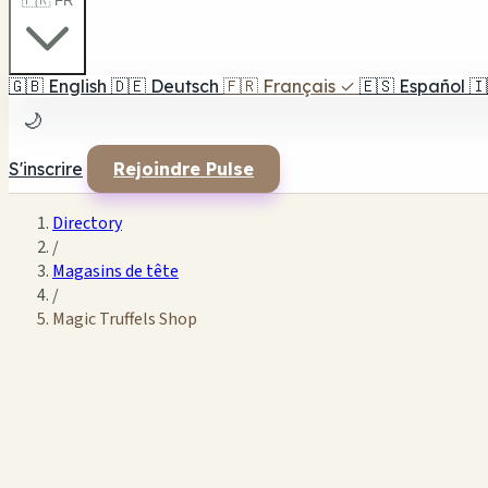
🇫🇷 FR
🇬🇧
English
🇩🇪
Deutsch
🇫🇷
Français
✓
🇪🇸
Español
🇮
🌙
S'inscrire
Rejoindre Pulse
Directory
/
Magasins de tête
/
Magic Truffels Shop