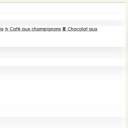
ns
☕ Café aux champignons
🍫 Chocolat aux