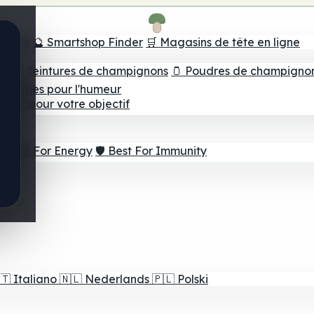
e tête
🔮 Smartshop Finder
🛒 Magasins de tête en ligne
ns
💧 Teintures de champignons
🫙 Poudres de champigno
 Gommes pour l'humeur
lleur pour votre objectif
⚡ Best For Energy
🛡️ Best For Immunity
🇹
Italiano
🇳🇱
Nederlands
🇵🇱
Polski