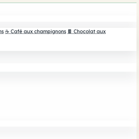
ns
☕ Café aux champignons
🍫 Chocolat aux