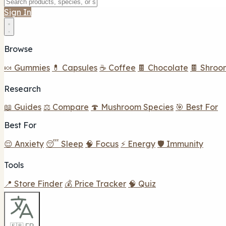
Sign In
Browse
🍬 Gummies
💊 Capsules
☕ Coffee
🍫 Chocolate
🍫 Shroo
Research
📖 Guides
⚖️ Compare
🍄 Mushroom Species
🎯 Best For
Best For
😌 Anxiety
😴 Sleep
🧠 Focus
⚡ Energy
🛡️ Immunity
Tools
📍 Store Finder
💰 Price Tracker
🧠 Quiz