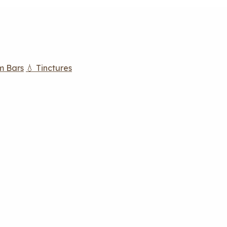
m Bars
💧 Tinctures