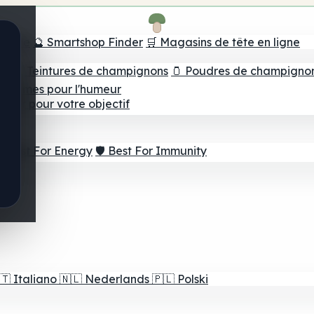
e tête
🔮 Smartshop Finder
🛒 Magasins de tête en ligne
ns
💧 Teintures de champignons
🫙 Poudres de champigno
 Gommes pour l'humeur
lleur pour votre objectif
⚡ Best For Energy
🛡️ Best For Immunity
🇹
Italiano
🇳🇱
Nederlands
🇵🇱
Polski