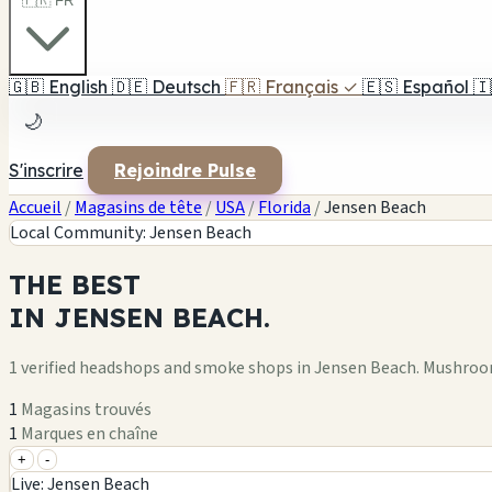
🇫🇷 FR
🇬🇧
English
🇩🇪
Deutsch
🇫🇷
Français
✓
🇪🇸
Español
🇮
🌙
S'inscrire
Rejoindre Pulse
Accueil
/
Magasins de tête
/
USA
/
Florida
/
Jensen Beach
Local Community: Jensen Beach
THE
BEST
IN
JENSEN BEACH.
1 verified headshops and smoke shops in Jensen Beach. Mushroo
1
Magasins trouvés
1
Marques en chaîne
+
-
+
Live: Jensen Beach