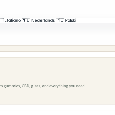
🇹
Italiano
🇳🇱
Nederlands
🇵🇱
Polski
m gummies, CBD, glass, and everything you need.
1