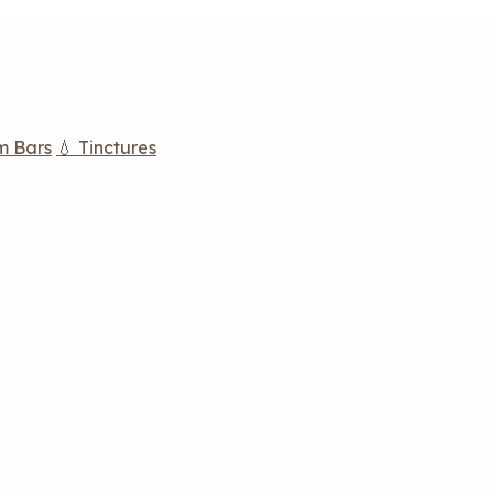
m Bars
💧 Tinctures