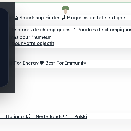
e tête
🔮 Smartshop Finder
🛒 Magasins de tête en ligne
ns
💧 Teintures de champignons
🫙 Poudres de champigno
 Gommes pour l'humeur
lleur pour votre objectif
⚡ Best For Energy
🛡️ Best For Immunity
🇹
Italiano
🇳🇱
Nederlands
🇵🇱
Polski