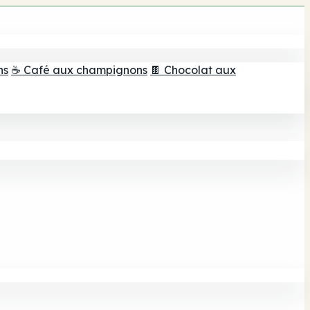
ns
☕ Café aux champignons
🍫 Chocolat aux