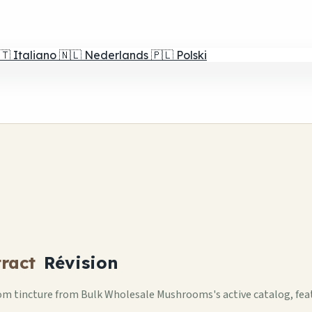
🇹
Italiano
🇳🇱
Nederlands
🇵🇱
Polski
ract
Révision
m tincture from Bulk Wholesale Mushrooms's active catalog, feat