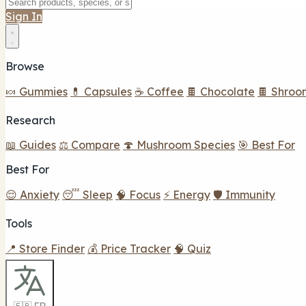
Sign In
Browse
🍬 Gummies
💊 Capsules
☕ Coffee
🍫 Chocolate
🍫 Shroo
Research
📖 Guides
⚖️ Compare
🍄 Mushroom Species
🎯 Best For
Best For
😌 Anxiety
😴 Sleep
🧠 Focus
⚡ Energy
🛡️ Immunity
Tools
📍 Store Finder
💰 Price Tracker
🧠 Quiz