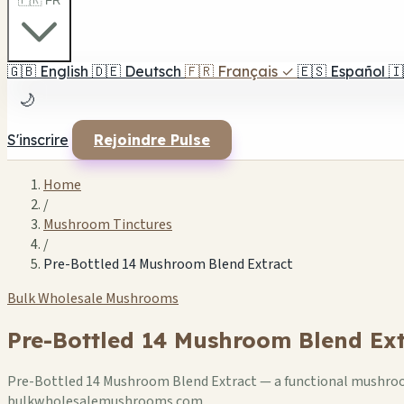
🇫🇷 FR
🇬🇧
English
🇩🇪
Deutsch
🇫🇷
Français
✓
🇪🇸
Español
🇮
🌙
S'inscrire
Rejoindre Pulse
Home
/
Mushroom Tinctures
/
Pre-Bottled 14 Mushroom Blend Extract
Bulk Wholesale Mushrooms
Pre-Bottled 14 Mushroom Blend Ext
Pre-Bottled 14 Mushroom Blend Extract — a functional mushroo
bulkwholesalemushrooms.com.