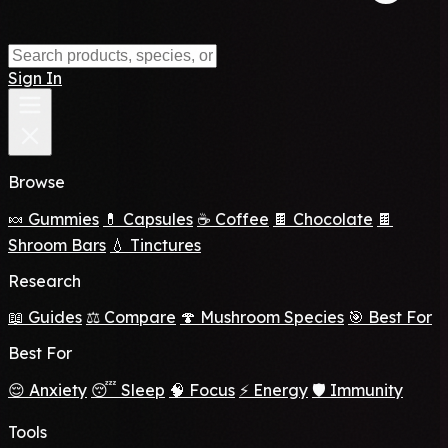
Sign In
Browse
🍬 Gummies
💊 Capsules
☕ Coffee
🍫 Chocolate
🍫
Shroom Bars
💧 Tinctures
Research
📖 Guides
⚖️ Compare
🍄 Mushroom Species
🎯 Best For
Best For
😌 Anxiety
😴 Sleep
🧠 Focus
⚡ Energy
🛡️ Immunity
Tools