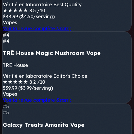
Vérifié en laboratoire
Best Quality
★
★
★
★
★
8.5
/10
$44.99
($4.50/serving)
Vapes
Voir la revue complète
&rarr ;
#4
#4
TRĒ House Magic Mushroom Vape
TRE House
Vérifié en laboratoire
Editor's Choice
★
★
★
★
★
8.2
/10
$39.99
($3.99/serving)
Vapes
Voir la revue complète
&rarr ;
#5
#5
Galaxy Treats Amanita Vape