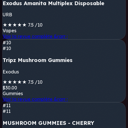
Exodus Amanita Multiplex Disposable
URB
★
★
★
★
★
7.5
/10
Vapes
Voir la revue complète
&rarr ;
#10
#10
Tripz Mushroom Gummies
Exodus
★
★
★
★
★
7.5
/10
$30.00
Gummies
Voir la revue complète
&rarr ;
#11
#11
MUSHROOM GUMMIES - CHERRY