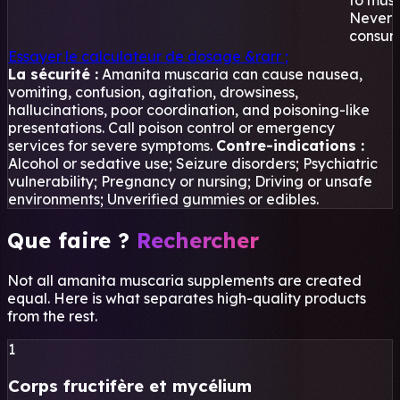
to musc
Never
consum
Essayer le calculateur de dosage
&rarr ;
La sécurité :
Amanita muscaria can cause nausea,
vomiting, confusion, agitation, drowsiness,
hallucinations, poor coordination, and poisoning-like
presentations. Call poison control or emergency
services for severe symptoms.
Contre-indications :
Alcohol or sedative use; Seizure disorders; Psychiatric
vulnerability; Pregnancy or nursing; Driving or unsafe
environments; Unverified gummies or edibles.
Que faire ?
Rechercher
Not all amanita muscaria supplements are created
equal. Here is what separates high-quality products
from the rest.
1
Corps fructifère et mycélium