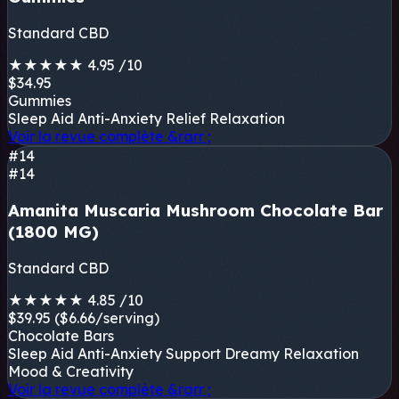
Standard CBD
★
★
★
★
★
4.95
/10
$34.95
Gummies
Sleep Aid
Anti-Anxiety Relief
Relaxation
Voir la revue complète
&rarr ;
#14
#14
Amanita Muscaria Mushroom Chocolate Bar
(1800 MG)
Standard CBD
★
★
★
★
★
4.85
/10
$39.95
($6.66/serving)
Chocolate Bars
Sleep Aid
Anti-Anxiety Support
Dreamy Relaxation
Mood & Creativity
Voir la revue complète
&rarr ;