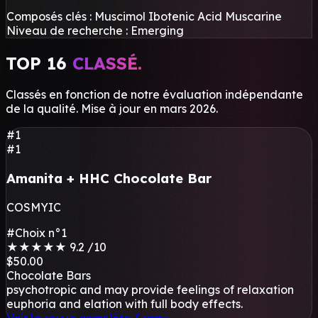
Composés clés :
Muscimol
Ibotenic Acid
Muscarine
Niveau de recherche :
Emerging
TOP 16
CLASSÉ.
Classés en fonction de notre évaluation indépendante
de la qualité. Mise à jour en mars 2026.
#1
#1
Amanita + HHC Chocolate Bar
COSMYIC
#Choix n°1
★
★
★
★
★
9.2
/10
$50.00
Chocolate Bars
psychotropic and may provide feelings of relaxation
euphoria
and elation with full body effects.
Voir la revue complète
&rarr ;