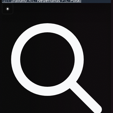
🇮🇹
Italiano
🇳🇱
Nederlands
🇵🇱
Polski
☀️