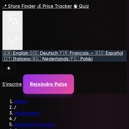
📍 Store Finder
💰 Price Tracker
🧠 Quiz
🇫🇷 FR
🇬🇧
English
🇩🇪
Deutsch
🇫🇷
Français
✓
🇪🇸
Español
🇮🇹
Italiano
🇳🇱
Nederlands
🇵🇱
Polski
☀️
S'inscrire
Rejoindre Pulse
Home
/
Mushrooms
/
Amanita Muscaria