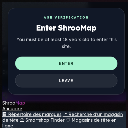
AGE VERIFICATION
Enter ShrooMap
You must be at least 18 years old to enter this
site.
Get the ShrooMap app
ENTER
Better than mobile web — one tap away
LEAVE
Install
Shroo
Map
Annuaire
🏢 Répertoire des marques
📍 Recherche d'un magasin
de tête
🔮 Smartshop Finder
🛒 Magasins de tête en
ligne