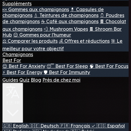
Suppléments
🍬 Gommes aux champignons
💊 Capsules de
champignons
💧 Teintures de champignons
🫙 Poudres
de champignons
☕ Café aux champignons
🍫 Chocolat
aux champignons
💨 Mushroom Vapes
🍫 Shroom Bar
Hub
😌 Gommes pour l'humeur
⚖️ Comparer les produits
💰 Offres et réductions
🎯 Le
meilleur pour votre objectif
Champignons
Best For
😌 Best For Anxiety
😴 Best For Sleep
🧠 Best For Focus
⚡ Best For Energy
🛡️ Best For Immunity
Guides
Quiz
Blog
Près de chez moi
🇫🇷 FR
🇬🇧
English
🇩🇪
Deutsch
🇫🇷
Français
✓
🇪🇸
Español