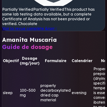
Partially Verified
Partially Verified
This product has
some lab testing data available, but a complete
Certificate of Analysis has not been provided or
verified.
Chocolate
Voir la revue complète
&rarr ;
Amanita Muscaria
Guide de dosage
Dosage
Objectif
Formulaire
Calendrier
No
(mg/jour)
Proper
prepar
(drying
specifi
properly
temper
100–500
decarboxylated
sleep
evening
is essen
mg
dried cap
conver
material
iboteni