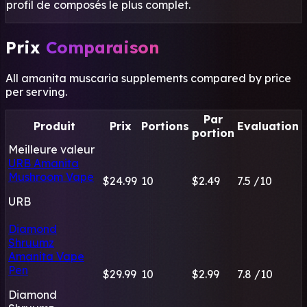
profil de composés le plus complet.
Prix
Comparaison
All amanita muscaria supplements compared by price
per serving.
Par
Produit
Prix
Portions
Evaluation
portion
Meilleure valeur
URB Amanita
Mushroom Vape
$24.99
10
$2.49
7.5
/10
URB
Diamond
Shruumz
Amanita Vape
Pen
$29.99
10
$2.99
7.8
/10
Diamond