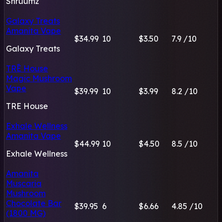
Shruumz
Galaxy Treats
Amanita Vape
$34.99
10
$3.50
7.9
/10
Galaxy Treats
TRĒ House
Magic Mushroom
Vape
$39.99
10
$3.99
8.2
/10
TRE House
Exhale Wellness
Amanita Vape
$44.99
10
$4.50
8.5
/10
Exhale Wellness
Amanita
Muscaria
Mushroom
Chocolate Bar
$39.95
6
$6.66
4.85
/10
(1800 MG)