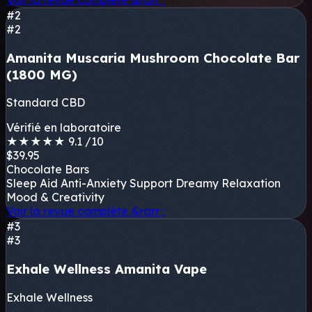
#2
#2
Amanita Muscaria Mushroom Chocolate Bar
(1800 MG)
Standard CBD
Vérifié en laboratoire
★
★
★
★
★
9.1
/10
$39.95
Chocolate Bars
Sleep Aid
Anti-Anxiety Support
Dreamy Relaxation
Mood & Creativity
Voir la revue complète
&rarr ;
#3
#3
Exhale Wellness Amanita Vape
Exhale Wellness