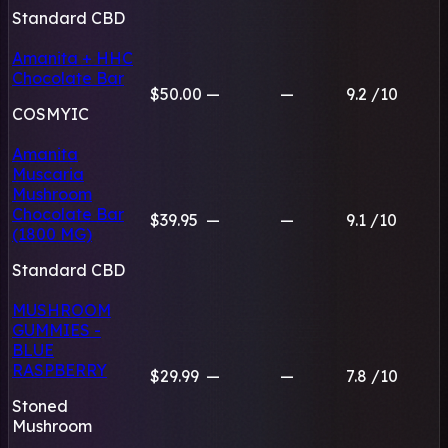
Standard CBD
Amanita + HHC
Chocolate Bar
$50.00
—
—
9.2
/10
COSMYIC
Amanita
Muscaria
Mushroom
Chocolate Bar
$39.95
—
—
9.1
/10
(1800 MG)
Standard CBD
MUSHROOM
GUMMIES -
BLUE
RASPBERRY
$29.99
—
—
7.8
/10
Stoned
Mushroom