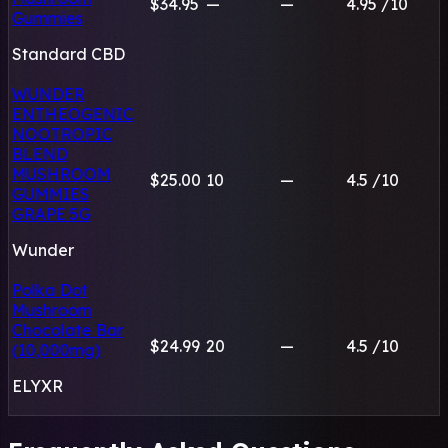
$34.95
—
—
4.95
/10
Gummies
Standard CBD
WUNDER
ENTHEOGENIC
NOOTROPIC
BLEND
MUSHROOM
$25.00
10
—
4.5
/10
GUMMIES
GRAPE 5G
Wunder
Polka Dot
Mushroom
Chocolate Bar
$24.99
20
—
4.5
/10
(10,000mg)
ELYXR