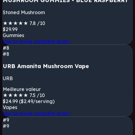
Stoned Mushroom
★
★
★
★
★
7.8
/10
$29.99
Gummies
Voir la revue complète
&rarr ;
#8
#8
URB Amanita Mushroom Vape
URB
Meilleure valeur
★
★
★
★
★
7.5
/10
$24.99
($2.49/serving)
Vapes
Voir la revue complète
&rarr ;
#9
#9