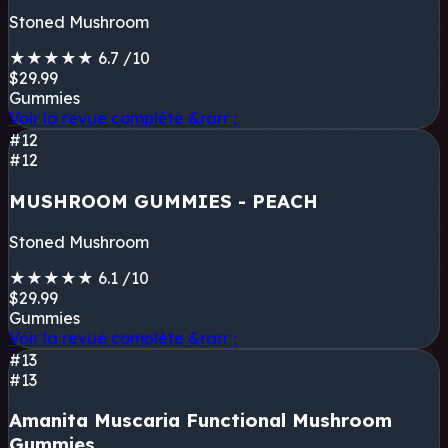
Stoned Mushroom
★
★
★
★
★
6.7
/10
$29.99
Gummies
Voir la revue complète
&rarr ;
#12
#12
MUSHROOM GUMMIES - PEACH
Stoned Mushroom
★
★
★
★
★
6.1
/10
$29.99
Gummies
Voir la revue complète
&rarr ;
#13
#13
Amanita Muscaria Functional Mushroom
Gummies