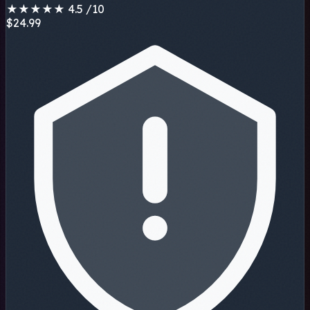
★
★
★
★
★
4.5
/10
$24.99