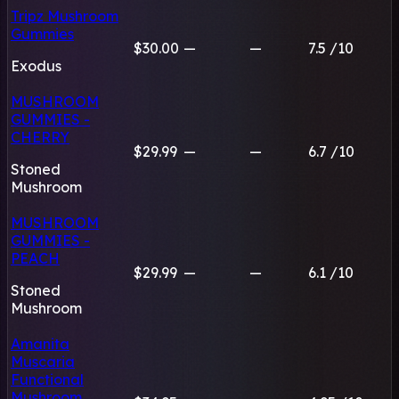
Tripz Mushroom
Gummies
$30.00
—
—
7.5
/10
Exodus
MUSHROOM
GUMMIES -
CHERRY
$29.99
—
—
6.7
/10
Stoned
Mushroom
MUSHROOM
GUMMIES -
PEACH
$29.99
—
—
6.1
/10
Stoned
Mushroom
Amanita
Muscaria
Functional
Mushroom