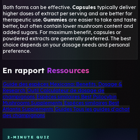
Both forms can be effective.
Capsules
typically deliver
higher doses of extract per serving and are better for
therapeutic use.
Gummies
are easier to take and taste
better, but often contain lower mushroom content and
added sugars. For maximum benefit, capsules or
powdered extracts are generally preferred. The best
choice depends on your dosage needs and personal
preference.
En rapport
Ressources
Guide des espèces
Mexicana: Benefits, Dosage &
Research
Outil
Calculateur de dosage de
champignons
Espèces similaires
Best Psilocybin
Mushrooms Supplements
Espèces similaires
Best
Atlantis Supplements
Guides
Tous les guides d'achat
des champignons
2-MINUTE QUIZ