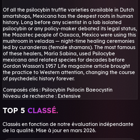
Of all the psilocybin truffle varieties available in Dutch
smartshops, Mexicana has the deepest roots in human
history. Long before any scientist in a lab isolated
psilocybin or any policy-maker debated its legal status,
the Mazatec people of Oaxaca, Mexico were using this
mushroom in veladas — night-time healing ceremonies
led by curanderas (female shamans). The most famous
of these healers, María Sabina, used Psilocybe
mexicana and related species for decades before
Gordon Wasson's 1957 Life magazine article brought
the practice to Western attention, changing the course
of psychedelic history forever.
Composés clés :
Psilocybin
Psilocin
Baeocystin
Niveau de recherche :
Extensive
TOP 5
CLASSÉ.
Classés en fonction de notre évaluation indépendante
de la qualité. Mise à jour en mars 2026.