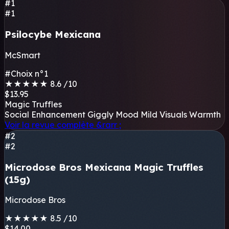
#1
#1
Psilocybe Mexicana
McSmart
#Choix n°1
★
★
★
★
★
8.6
/10
$13.95
Magic Truffles
Social Enhancement
Giggly Mood
Mild Visuals
Warmth
Voir la revue complète
&rarr ;
#2
#2
Microdose Bros Mexicana Magic Truffles
(15g)
Microdose Bros
★
★
★
★
★
8.5
/10
$14.00