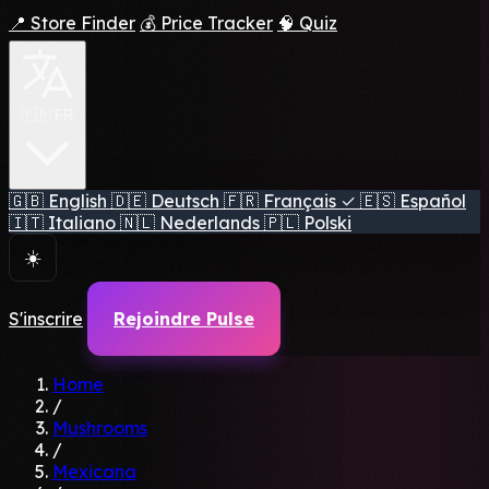
📍 Store Finder
💰 Price Tracker
🧠 Quiz
🇫🇷 FR
🇬🇧
English
🇩🇪
Deutsch
🇫🇷
Français
✓
🇪🇸
Español
🇮🇹
Italiano
🇳🇱
Nederlands
🇵🇱
Polski
☀️
S'inscrire
Rejoindre Pulse
Home
/
Mushrooms
/
Mexicana