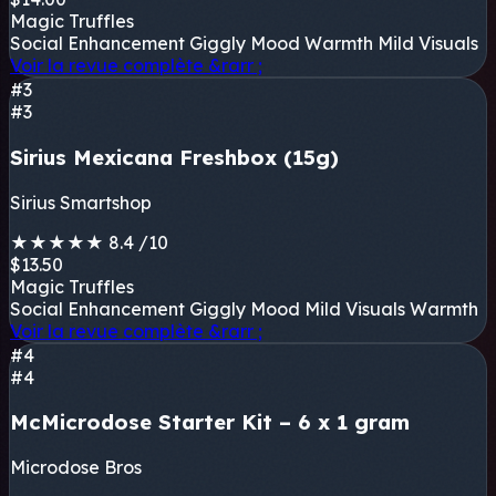
Magic Truffles
Social Enhancement
Giggly Mood
Warmth
Mild Visuals
Voir la revue complète
&rarr ;
#3
#3
Sirius Mexicana Freshbox (15g)
Sirius Smartshop
★
★
★
★
★
8.4
/10
$13.50
Magic Truffles
Social Enhancement
Giggly Mood
Mild Visuals
Warmth
Voir la revue complète
&rarr ;
#4
#4
McMicrodose Starter Kit – 6 x 1 gram
Microdose Bros