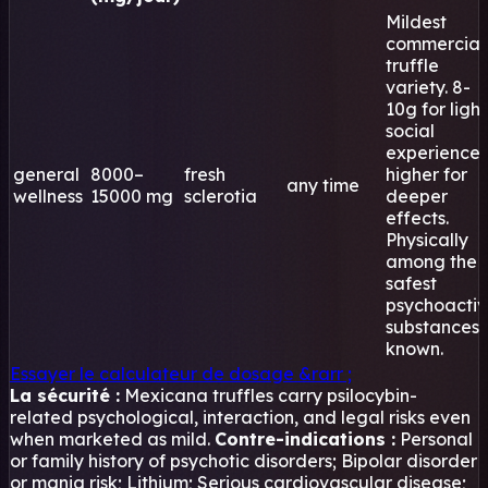
Mildest
commercial
truffle
variety. 8-
10g for light
social
experience,
general
8000–
fresh
higher for
any time
wellness
15000 mg
sclerotia
deeper
effects.
Physically
among the
safest
psychoacti
substances
known.
Essayer le calculateur de dosage
&rarr ;
La sécurité :
Mexicana truffles carry psilocybin-
related psychological, interaction, and legal risks even
when marketed as mild.
Contre-indications :
Personal
or family history of psychotic disorders; Bipolar disorder
or mania risk; Lithium; Serious cardiovascular disease;