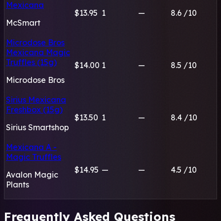
Mexicana
$13.95
1
—
8.6
/10
McSmart
Microdose Bros
Mexicana Magic
Truffles (15g)
$14.00
1
—
8.5
/10
Microdose Bros
Sirius Mexicana
Freshbox (15g)
$13.50
1
—
8.4
/10
Sirius Smartshop
Mexicana A -
Magic Truffles
$14.95
—
—
4.5
/10
Avalon Magic
Plants
Frequently Asked Questions