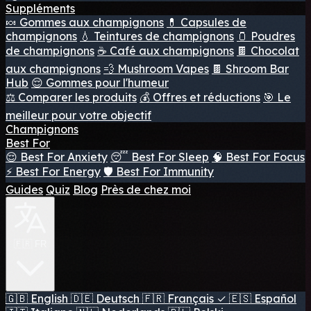
Suppléments
🍬 Gommes aux champignons
💊 Capsules de
champignons
💧 Teintures de champignons
🫙 Poudres
de champignons
☕ Café aux champignons
🍫 Chocolat
aux champignons
💨 Mushroom Vapes
🍫 Shroom Bar
Hub
😌 Gommes pour l'humeur
⚖️ Comparer les produits
💰 Offres et réductions
🎯 Le
meilleur pour votre objectif
Champignons
Best For
😌 Best For Anxiety
😴 Best For Sleep
🧠 Best For Focus
⚡ Best For Energy
🛡️ Best For Immunity
Guides
Quiz
Blog
Près de chez moi
🇫🇷 FR
🇬🇧
English
🇩🇪
Deutsch
🇫🇷
Français
✓
🇪🇸
Español