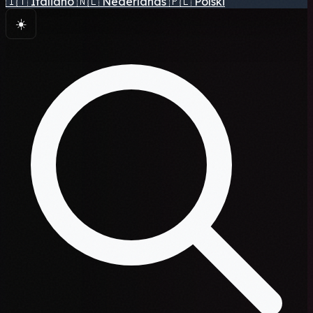
🇮🇹
Italiano
🇳🇱
Nederlands
🇵🇱
Polski
☀️