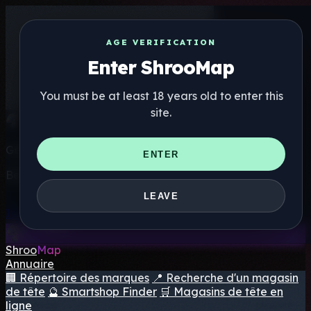
AGE VERIFICATION
Enter ShrooMap
You must be at least 18 years old to enter this
site.
Get the ShrooMap app
ENTER
Better than mobile web — one tap away
LEAVE
Install
Shroo
Map
Annuaire
🏢 Répertoire des marques
📍 Recherche d'un magasin
de tête
🔮 Smartshop Finder
🛒 Magasins de tête en
ligne