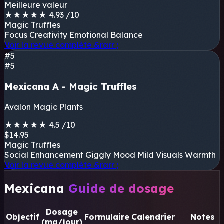
Meilleure valeur
★
★
★
★
★
4.93
/10
Magic Truffles
Focus
Creativity
Emotional Balance
Voir la revue complète
&rarr ;
#5
#5
Mexicana A - Magic Truffles
Avalon Magic Plants
★
★
★
★
★
4.5
/10
$14.95
Magic Truffles
Social Enhancement
Giggly Mood
Mild Visuals
Warmth
Voir la revue complète
&rarr ;
Mexicana
Guide de dosage
Dosage
Objectif
Formulaire
Calendrier
Notes
(mg/jour)