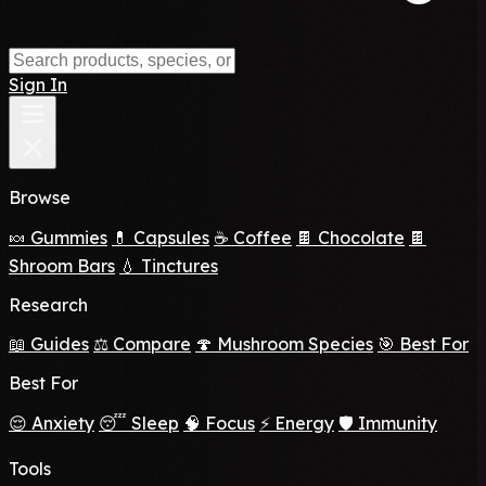
Sign In
Browse
🍬 Gummies
💊 Capsules
☕ Coffee
🍫 Chocolate
🍫
Shroom Bars
💧 Tinctures
Research
📖 Guides
⚖️ Compare
🍄 Mushroom Species
🎯 Best For
Best For
😌 Anxiety
😴 Sleep
🧠 Focus
⚡ Energy
🛡️ Immunity
Tools