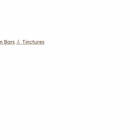
m Bars
💧 Tinctures