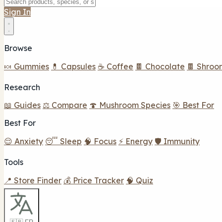
Sign In
Browse
🍬 Gummies
💊 Capsules
☕ Coffee
🍫 Chocolate
🍫 Shroo
Research
📖 Guides
⚖️ Compare
🍄 Mushroom Species
🎯 Best For
Best For
😌 Anxiety
😴 Sleep
🧠 Focus
⚡ Energy
🛡️ Immunity
Tools
📍 Store Finder
💰 Price Tracker
🧠 Quiz