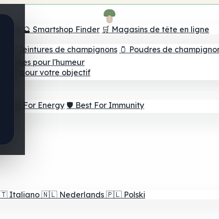
e tête
🔮 Smartshop Finder
🛒 Magasins de tête en ligne
ns
💧 Teintures de champignons
🫙 Poudres de champigno
 Gommes pour l'humeur
lleur pour votre objectif
⚡ Best For Energy
🛡️ Best For Immunity
🇹
Italiano
🇳🇱
Nederlands
🇵🇱
Polski