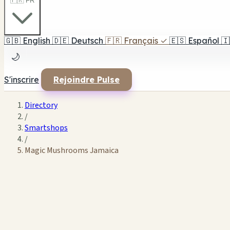
🇫🇷 FR
🇬🇧
English
🇩🇪
Deutsch
🇫🇷
Français
✓
🇪🇸
Español
🇮
🌙
S'inscrire
Rejoindre Pulse
Directory
/
Smartshops
/
Magic Mushrooms Jamaica