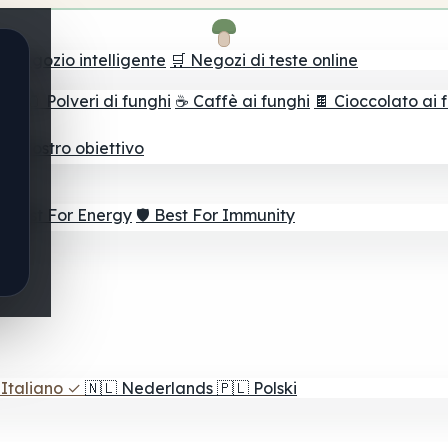
il negozio intelligente
🛒 Negozi di teste online
ghi
🫙 Polveri di funghi
☕ Caffè ai funghi
🍫 Cioccolato ai 
r il vostro obiettivo
⚡ Best For Energy
🛡️ Best For Immunity
Italiano
✓
🇳🇱
Nederlands
🇵🇱
Polski