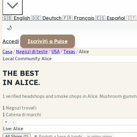
🇬🇧
English
🇩🇪
Deutsch
🇫🇷
Français
🇪🇸
Español
🇮🇹
🌙
Accedi
Iscriviti a Pulse
Casa
/
Negozi di teste
/
USA
/
Texas
/
Alice
Local Community: Alice
THE
BEST
IN
ALICE.
1 verified headshops and smoke shops in Alice. Mushroom gummie
1
Negozi trovati
1
Catena di marchi
+
-
+
Live: Alice
−
All Shops (1)
🍄 Prodotti a base di funghi
in primo piano