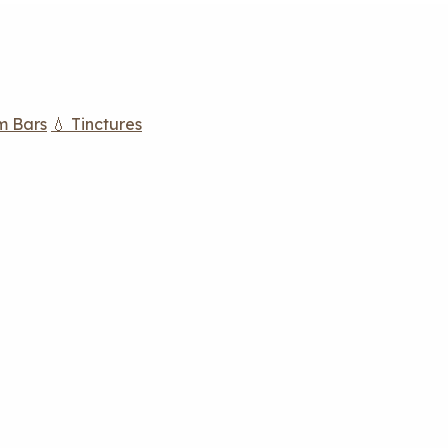
m Bars
💧 Tinctures