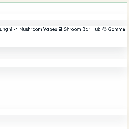
funghi
💨 Mushroom Vapes
🍫 Shroom Bar Hub
😌 Gomme