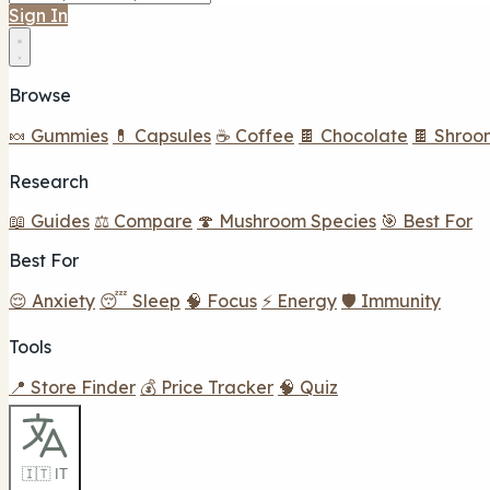
Sign In
Browse
🍬 Gummies
💊 Capsules
☕ Coffee
🍫 Chocolate
🍫 Shroo
Research
📖 Guides
⚖️ Compare
🍄 Mushroom Species
🎯 Best For
Best For
😌 Anxiety
😴 Sleep
🧠 Focus
⚡ Energy
🛡️ Immunity
Tools
📍 Store Finder
💰 Price Tracker
🧠 Quiz
🇮🇹 IT